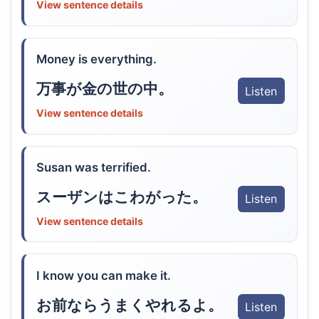
View sentence details
Money is everything.
万事が金の世の中。
Listen
View sentence details
Susan was terrified.
スーザンはこわがった。
Listen
View sentence details
I know you can make it.
お前ならうまくやれるよ。
Listen