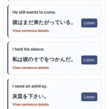
He still wants to come.
彼はまだ来たがっている。
Listen
View sentence details
I held his sleeve.
私は彼のそでをつかんだ。
Listen
View sentence details
I need an ashtray.
灰皿を下さい。
Listen
View sentence details