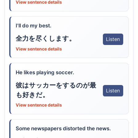
View sentence details
I'll do my best.
全力を尽くします。
Listen
View sentence details
He likes playing soccer.
彼はサッカーをするのが最
Listen
も好きだ。
View sentence details
Some newspapers distorted the news.