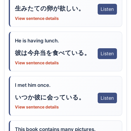
生みたての卵が欲しい。
Listen
View sentence details
He is having lunch.
彼は今弁当を食べている。
Listen
View sentence details
I met him once.
いつか彼に会っている。
Listen
View sentence details
This book contains many pictures.