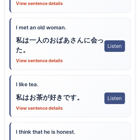
View sentence details
I met an old woman.
私は一人のおばあさんに会っ
Listen
た。
View sentence details
I like tea.
私はお茶が好きです。
Listen
View sentence details
I think that he is honest.