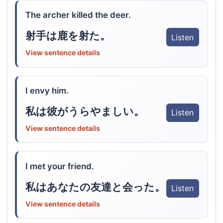
The archer killed the deer.
射手は鹿を射た。
Listen
View sentence details
I envy him.
私は彼がうらやましい。
Listen
View sentence details
I met your friend.
私はあなたの友達と会った。
Listen
View sentence details