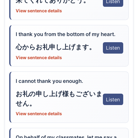
来てくれてありがとう。
Listen
View sentence details
I thank you from the bottom of my heart.
心からお礼申し上げます。
Listen
View sentence details
I cannot thank you enough.
お礼の申し上げ様もございま
Listen
せん。
View sentence details
On behalf of my classmates, let me say a