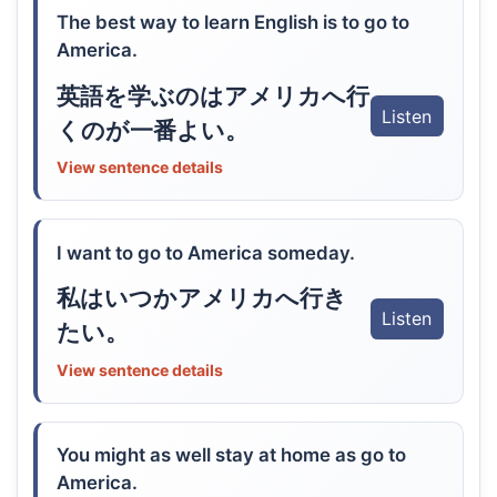
The best way to learn English is to go to
America.
英語を学ぶのはアメリカへ行
Listen
くのが一番よい。
View sentence details
I want to go to America someday.
私はいつかアメリカへ行き
Listen
たい。
View sentence details
You might as well stay at home as go to
America.