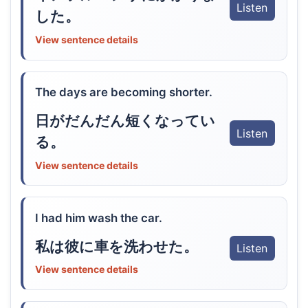
Listen
した。
View sentence details
The days are becoming shorter.
日がだんだん短くなってい
Listen
る。
View sentence details
I had him wash the car.
私は彼に車を洗わせた。
Listen
View sentence details