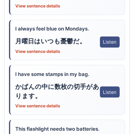
View sentence details
I always feel blue on Mondays.
月曜日はいつも憂鬱だ。
Listen
View sentence details
I have some stamps in my bag.
かばんの中に数枚の切手があ
Listen
ります。
View sentence details
This flashlight needs two batteries.