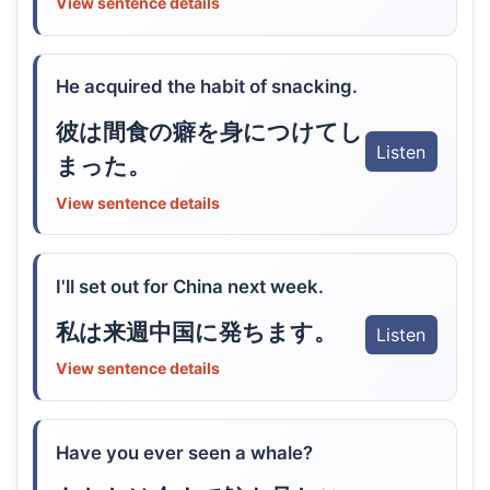
View sentence details
He acquired the habit of snacking.
彼は間食の癖を身につけてし
Listen
まった。
View sentence details
I'll set out for China next week.
私は来週中国に発ちます。
Listen
View sentence details
Have you ever seen a whale?