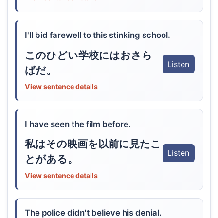
I'll bid farewell to this stinking school.
このひどい学校にはおさら
Listen
ばだ。
View sentence details
I have seen the film before.
私はその映画を以前に見たこ
Listen
とがある。
View sentence details
The police didn't believe his denial.