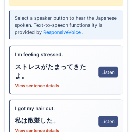
Select a speaker button to hear the Japanese
spoken. Text-to-speech functionality is
provided by
ResponsiveVoice
.
I'm feeling stressed.
ストレスがたまってきた
Listen
よ。
View sentence details
I got my hair cut.
私は散髪した。
Listen
View sentence details