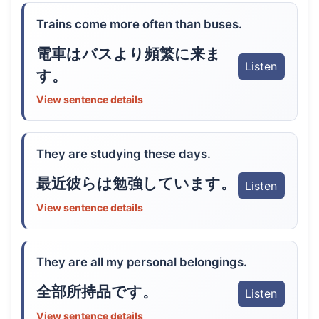
Trains come more often than buses.
電車はバスより頻繁に来ま
Listen
す。
View sentence details
They are studying these days.
最近彼らは勉強しています。
Listen
View sentence details
They are all my personal belongings.
全部所持品です。
Listen
View sentence details