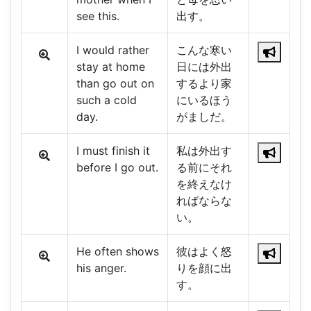
see this.
出す。
I would rather
こんな寒い
stay at home
日には外出
than go out on
するより家
such a cold
にいるほう
day.
がましだ。
I must finish it
私は外出す
before I go out.
る前にそれ
を終えなけ
ればならな
い。
He often shows
彼はよく怒
his anger.
りを顔に出
す。