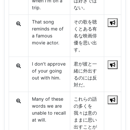
when I'm on a
は好きでは
trip.
ない。
That song
その歌を聴
reminds me of
くとある有
a famous
名な映画俳
movie actor.
優を思い出
す。
I don't approve
君が彼と一
of your going
緒に外出す
out with him.
るのには反
対だ。
Many of these
これらの語
words we are
の多くを
unable to recall
我々は意の
at will.
ままに思い
出すことが