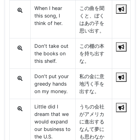
When I hear
この曲を聞
this song, I
くと、ぼく
think of her.
はあの子を
思い出す。
Don't take out
この棚の本
the books on
を持ち出す
this shelf.
な。
Don't put your
私の金に意
greedy hands
地汚く手を
on my money.
出すな。
Little did I
うちの会社
dream that we
がアメリカ
would expand
に進出する
our business to
なんて夢に
the U.S.
も思わなか