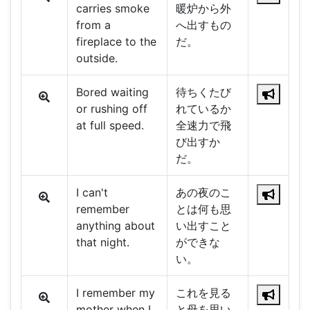
carries smoke
暖炉から外
from a
へ出すもの
fireplace to the
だ。
outside.
Bored waiting
待ちくたび
or rushing off
れているか
at full speed.
全速力で飛
び出すか
だ。
I can't
あの夜のこ
remember
とは何も思
anything about
い出すこと
that night.
ができな
い。
I remember my
これを見る
mother when I
と母を思い