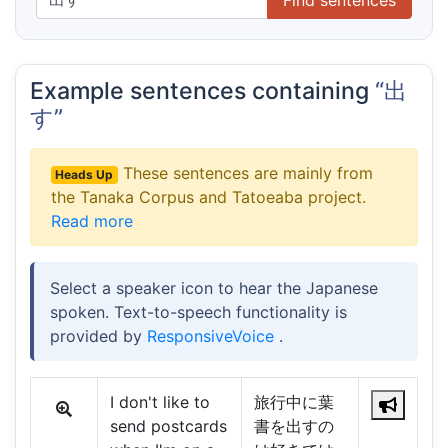
Example sentences containing
“出
す”
These sentences are mainly from
Heads Up
the Tanaka Corpus and Tatoeaba project.
Read more
Select a speaker icon to hear the Japanese
spoken. Text-to-speech functionality is
provided by
ResponsiveVoice
.
I don't like to
旅行中に葉
send postcards
書を出すの