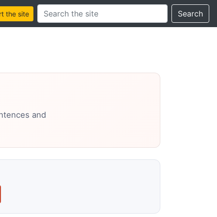
Search this site
Search
 the site
entences and