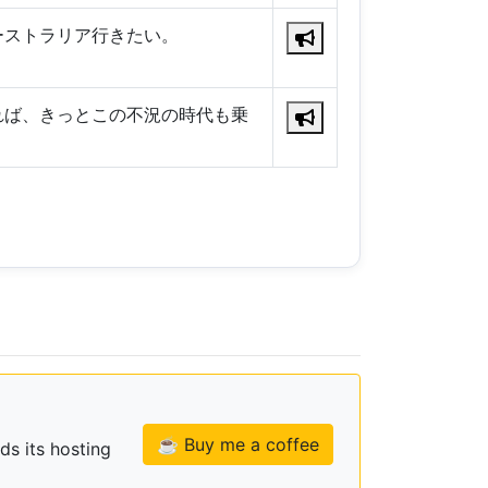
ーストラリア行きたい。
れば、きっとこの不況の時代も乗
☕ Buy me a coffee
ds its hosting