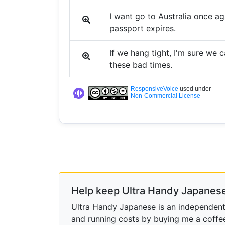
I want go to Australia once a
passport expires.
If we hang tight, I'm sure we 
these bad times.
ResponsiveVoice
used under
Non-Commercial License
Help keep Ultra Handy Japanese
Ultra Handy Japanese is an independent h
and running costs by buying me a coffe