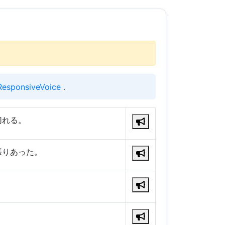
ResponsiveVoice
.
切れる。
張りあった。