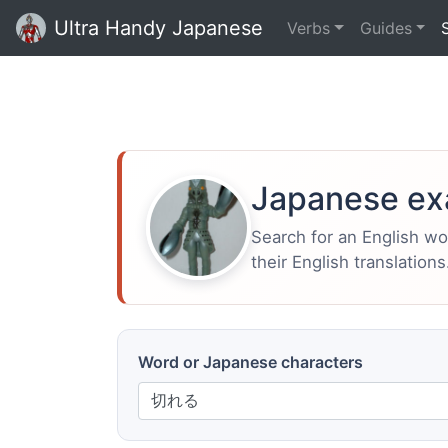
Ultra Handy Japanese
Verbs
Guides
Japanese ex
Search for an English w
their English translations
Word or Japanese characters