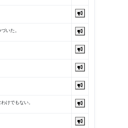
つづいた。
。
むわけでもない。