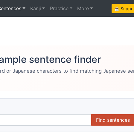
Sentences
Kanji
Practice
More
☕ Support
ample sentence finder
ord or Japanese characters to find matching Japanese s
.
Find sentences