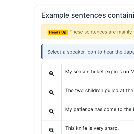
Example sentences contain
These sentences are mainly 
Heads Up
Select a speaker icon to hear the Jap
My season ticket expires on M
The two children pulled at the 
My patience has come to the b
This knife is very sharp.