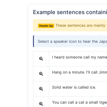
Example sentences contain
These sentences are mainly 
Heads Up
Select a speaker icon to hear the Jap
I heard someone call my name
Hang on a minute. I'll call Jim
Solid water is called ice.
You can call a cat a small tiger