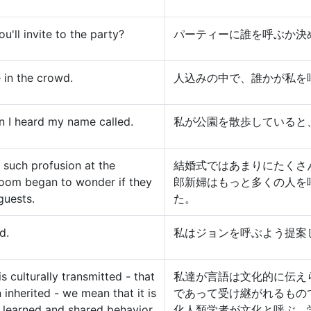
ll invite to the party?
パーティーに誰を呼ぶか決
 in the crowd.
人込みの中で、誰かが私を
en I heard my name called.
私が公園を散歩していると
 such profusion at the
結婚式ではあまりにたくさ
room began to wonder if they
郎新婦はもっと多くの人を
guests.
た。
d.
私はジョンを呼ぶよう提案
 culturally transmitted - that
私達が言語は文化的に伝え
an inherited - we mean that it is
であって受け継がれるもの
 learned and shared behavior
化人類学者が文化と呼ぶ、