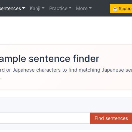
Sentences
Kanji
Practice
More
☕ Support
ample sentence finder
ord or Japanese characters to find matching Japanese s
.
Find sentences