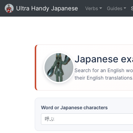
Ultra Handy Japanese
Verbs
Guides
Japanese ex
Search for an English w
their English translations
Word or Japanese characters