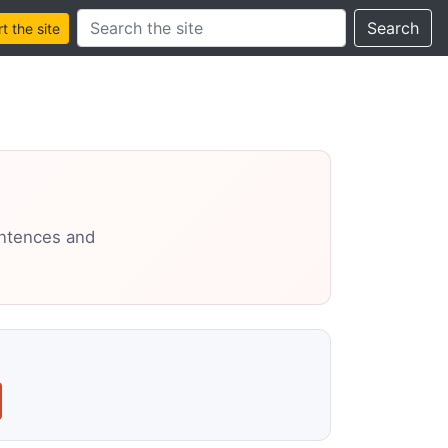
Search this site
Search
 the site
entences and