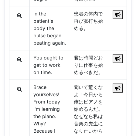
In the
患者の体内で
patient's
再び脈打ち始
body the
める。
pulse began
beating again.
You ought to
君は時間どお
get to work
りに仕事を始
on time.
めるべきだ。
Brace
聞いて驚くな
yourselves!
よ！今日から
From today
俺はピアノを
I'm learning
始めるんだ。
the piano.
なぜなら私は
Why?
音楽の先生に
Because I
なりたいから