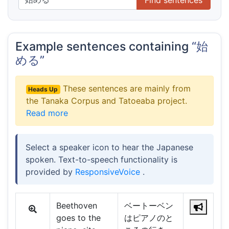
Example sentences containing
“始
める”
These sentences are mainly from
Heads Up
the Tanaka Corpus and Tatoeaba project.
Read more
Select a speaker icon to hear the Japanese
spoken. Text-to-speech functionality is
provided by
ResponsiveVoice
.
Beethoven
ベートーベン
goes to the
はピアノのと