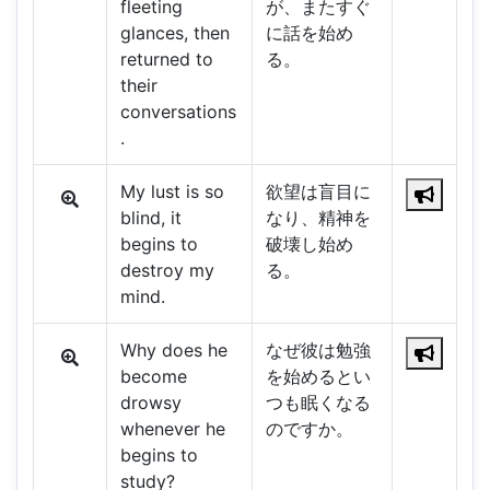
fleeting
が、またすぐ
glances, then
に話を始め
returned to
る。
their
conversations
.
My lust is so
欲望は盲目に
blind, it
なり、精神を
begins to
破壊し始め
destroy my
る。
mind.
Why does he
なぜ彼は勉強
become
を始めるとい
drowsy
つも眠くなる
whenever he
のですか。
begins to
study?