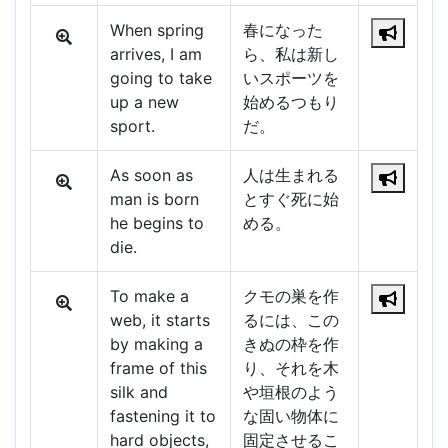
When spring
春になった
arrives, I am
ら、私は新し
going to take
いスポーツを
up a new
始めるつもり
sport.
だ。
As soon as
人は生まれる
man is born
とすぐ死に始
he begins to
める。
die.
To make a
クモの巣を作
web, it starts
るには、この
by making a
きぬの枠を作
frame of this
り、それを木
silk and
や垣根のよう
fastening it to
な固い物体に
hard objects,
固定させるこ