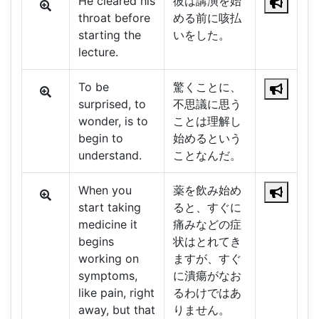
He cleared his
彼は講演を始
throat before
める前に咳払
starting the
いをした。
lecture.
To be
驚くことに、
surprised, to
不思議に思う
wonder, is to
ことは理解し
begin to
始めるという
understand.
ことなんだ。
When you
薬を飲み始め
start taking
ると、すぐに
medicine it
痛みなどの症
begins
状はとれてき
working on
ますが、すぐ
symptoms,
に潰瘍がなお
like pain, right
るわけではあ
away, but that
りません。