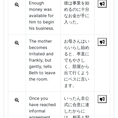
Enough
彼は事業を始
money was
めるのに十分
available for
なお金が手に
him to begin
入った。
his business.
The mother
お母さんはい
becomes
らいらし始め
irritated and
ると、率直に
frankly, but
でもやさし
gently, tells
く、部屋から
Beth to leave
出て行くよう
the room.
にベスに言い
ます。
Once you
いったん非公
have reached
式に合意に達
informal
したからに
agreement,
は、相手と契