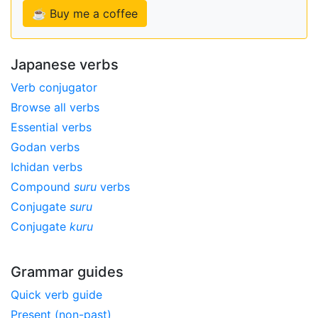
☕ Buy me a coffee
Japanese verbs
Verb conjugator
Browse all verbs
Essential verbs
Godan verbs
Ichidan verbs
Compound
suru
verbs
Conjugate
suru
Conjugate
kuru
Grammar guides
Quick verb guide
Present (non-past)