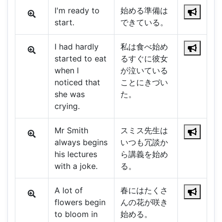
I'm ready to
始める準備は
start.
できている。
I had hardly
私は食べ始め
started to eat
るすぐに彼女
when I
が泣いている
noticed that
ことにきづい
she was
た。
crying.
Mr Smith
スミス先生は
always begins
いつも冗談か
his lectures
ら講義を始め
with a joke.
る。
A lot of
春にはたくさ
flowers begin
んの花が咲き
to bloom in
始める。