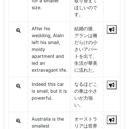
for a smaller
取り替えて
size.
ほしいので
す。
After his
結婚の後、
wedding, Alain
アランは黴
left his small,
だらけの小
moldy
さいアパー
apartment and
トを出て、
led an
生活が華美
extravagant life.
に流れた。
Indeed this car
なるほどこ
is small, but it is
の車は小さ
powerful.
いが力強
い。
Australia is the
オーストラ
smallest
リアは世界