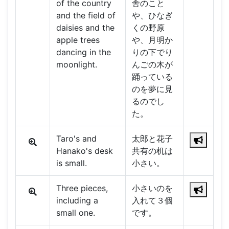
of the country
舎のこと
and the field of
や、ひなぎ
daisies and the
くの野原
apple trees
や、月明か
dancing in the
りの下でり
moonlight.
んごの木が
踊っている
のを夢に見
るのでし
た。
Taro's and
太郎と花子
Hanako's desk
共有の机は
is small.
小さい。
Three pieces,
小さいのを
including a
入れて３個
small one.
です。