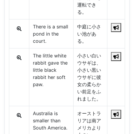
運転でき
る。
There is a small
中庭に小さ
pond in the
い池があ
court.
る。
The little white
小さい白い
rabbit gave the
ウサギは、
little black
小さい黒い
rabbit her soft
ウサギに彼
paw.
女の柔らか
い前足をふ
れました。
Australia is
オーストラ
smaller than
リアは南ア
South America.
メリカより