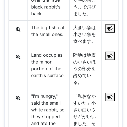
over the little
サギの向こ
black rabbit's
うまで飛び
back.
ました。
The big fish eat
大きい魚は
the small ones.
小さい魚を
食べます。
Land occupies
陸地は地表
the minor
の小さいほ
portion of the
うの部分を
earth's surface.
占めてい
る。
"I'm hungry,"
「私おなか
said the small
すいた」小
white rabbit, so
さい白いウ
they stopped
サギがいい
and ate the
ました、そ