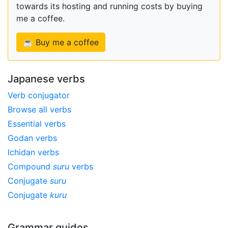
towards its hosting and running costs by buying
me a coffee.
☕ Buy me a coffee
Japanese verbs
Verb conjugator
Browse all verbs
Essential verbs
Godan verbs
Ichidan verbs
Compound
suru
verbs
Conjugate
suru
Conjugate
kuru
Grammar guides