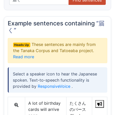
Example sentences containing
“届
く”
These sentences are mainly from
Heads Up
the Tanaka Corpus and Tatoeaba project.
Read more
Select a speaker icon to hear the Japanese
spoken. Text-to-speech functionality is
provided by
ResponsiveVoice
.
A lot of birthday
たくさん
cards will arrive
のバース