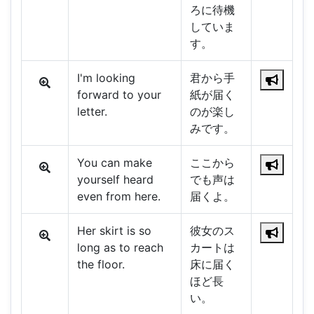
ろに待機
していま
す。
I'm looking
君から手
forward to your
紙が届く
letter.
のが楽し
みです。
You can make
ここから
yourself heard
でも声は
even from here.
届くよ。
Her skirt is so
彼女のス
long as to reach
カートは
the floor.
床に届く
ほど長
い。