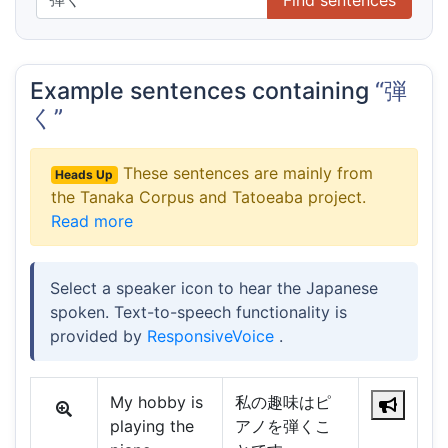
Example sentences containing
“弾
く”
These sentences are mainly from
Heads Up
the Tanaka Corpus and Tatoeaba project.
Read more
Select a speaker icon to hear the Japanese
spoken. Text-to-speech functionality is
provided by
ResponsiveVoice
.
My hobby is
私の趣味はピ
playing the
アノを弾くこ