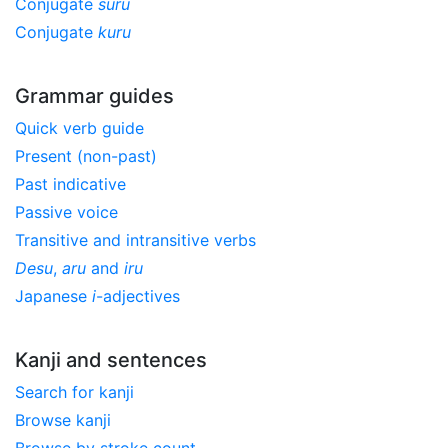
Conjugate
suru
Conjugate
kuru
Grammar guides
Quick verb guide
Present (non-past)
Past indicative
Passive voice
Transitive and intransitive verbs
Desu
,
aru
and
iru
Japanese
i
-adjectives
Kanji and sentences
Search for kanji
Browse kanji
Browse by stroke count