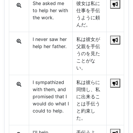
She asked me
彼女は私に
to help her with
仕事を手伝
the work.
うように頼
んだ。
I never saw her
私は彼女が
help her father.
父親を手伝
うのを見た
ことがな
い。
I sympathized
私は彼らに
with them, and
同情し、私
promised that I
に出来るこ
would do what I
とは手伝う
could to help.
と約束し
た。
I'll help.
手伝うよ。