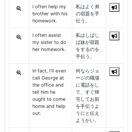
I often help my
私はよく弟
brother with his
の宿題を手
homework.
伝う。
I often assist
私はしばし
my sister to do
ば妹が宿題
her homework.
をするのを
手伝う。
In fact, I'll even
何ならジョ
call George at
ージの職場
the office and
に電話をし
tell him he
て、すぐ帰
ought to come
宅してお前
home and help
を手伝うよ
out.
うにと伝え
ようかい。