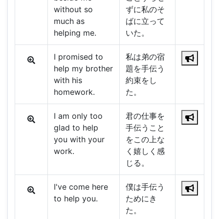
without so
ずに私のそ
much as
ばに立って
helping me.
いた。
I promised to
私は弟の宿
help my brother
題を手伝う
with his
約束をし
homework.
た。
I am only too
君の仕事を
glad to help
手伝うこと
you with your
をこの上な
work.
く嬉しく感
じる。
I've come here
僕は手伝う
to help you.
ためにき
た。