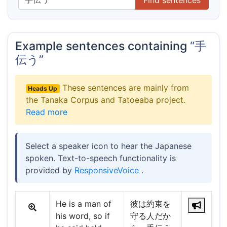
Example sentences containing
“手
伝う”
These sentences are mainly from
Heads Up
the Tanaka Corpus and Tatoeaba project.
Read more
Select a speaker icon to hear the Japanese
spoken. Text-to-speech functionality is
provided by
ResponsiveVoice
.
He is a man of
彼は約束を
his word, so if
守る人だか