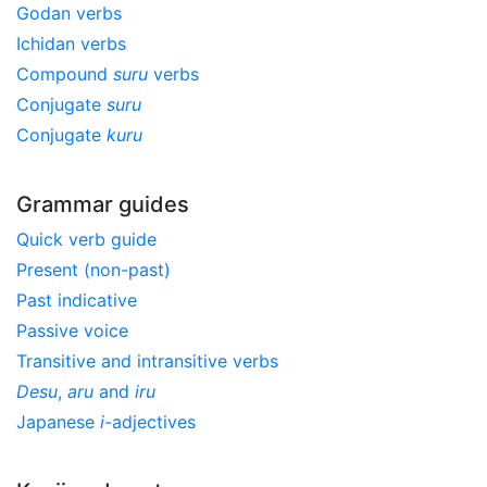
Godan verbs
Ichidan verbs
Compound
suru
verbs
Conjugate
suru
Conjugate
kuru
Grammar guides
Quick verb guide
Present (non-past)
Past indicative
Passive voice
Transitive and intransitive verbs
Desu
,
aru
and
iru
Japanese
i
-adjectives