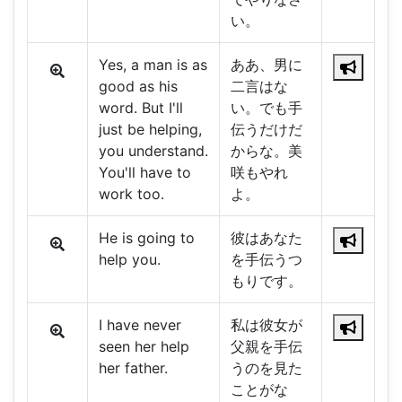
い。
Yes, a man is as
ああ、男に
good as his
二言はな
word. But I'll
い。でも手
just be helping,
伝うだけだ
you understand.
からな。美
You'll have to
咲もやれ
work too.
よ。
He is going to
彼はあなた
help you.
を手伝うつ
もりです。
I have never
私は彼女が
seen her help
父親を手伝
her father.
うのを見た
ことがな