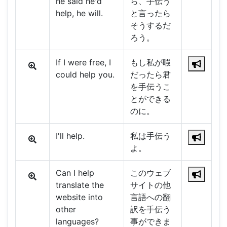
he said he'd
ら、手伝う
help, he will.
と言ったら
そうするだ
ろう。
If I were free, I
もし私が暇
could help you.
だったら君
を手伝うこ
とができる
のに。
I'll help.
私は手伝う
よ。
Can I help
このウェブ
translate the
サイトの他
website into
言語への翻
other
訳を手伝う
languages?
事ができま