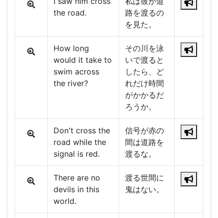
I saw him cross
私は彼が道
the road.
路を渡るの
を見た。
How long
その川を泳
would it take to
いで渡ると
swim across
したら、ど
the river?
れだけ時間
がかかるだ
ろうか。
Don't cross the
信号が赤の
road while the
間は道路を
signal is red.
渡るな。
There are no
渡る世間に
devils in this
鬼はない。
world.