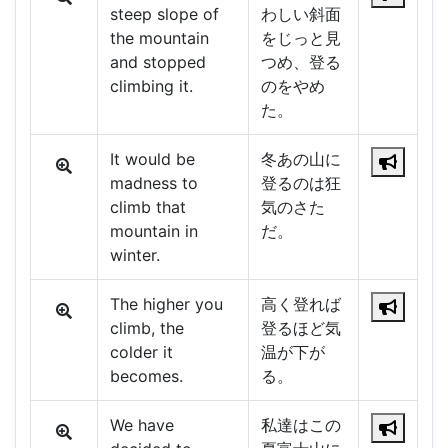
steep slope of
わしい斜面
the mountain
をじっと見
and stopped
つめ、登る
climbing it.
のをやめ
た。
It would be
冬あの山に
madness to
登るのは狂
climb that
気のさた
mountain in
だ。
winter.
The higher you
高く登れば
climb, the
登るほど気
colder it
温が下が
becomes.
る。
We have
私達はこの