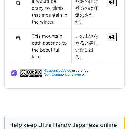
It would be
冬あの山に
crazy to climb
登るのは狂
that mountain in
気のさた
the winter.
だ。
This mountain
この山道を
path ascends to
登ると美し
the beautiful
い湖に出
lake.
る。
ResponsiveVoice
used under
Non-Commercial License
Help keep Ultra Handy Japanese online