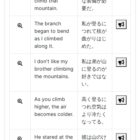
climb that
な装備が必
mountain.
要だ。
The branch
私が登るに
began to bend
つれて枝が
as I climbed
曲がりはじ
along it.
めた。
I don't like my
私は弟が山
brother climbing
に登るのが
the mountains.
好きではな
い。
As you climb
高く登るに
higher, the air
つれ空気は
becomes colder.
より冷たく
なってる。
He stared at the
彼は山のけ