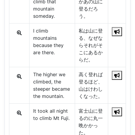
climb that
かあの山に
mountain
登るだろ
someday.
う。
I climb
私は山に登
mountains
る、なぜな
because they
らそれがそ
are there.
こにあるか
らだ。
The higher we
高く登れば
climbed, the
登るほど、
steeper became
山はけわし
the mountain.
くなった。
It took all night
富士山に登
to climb Mt Fuji.
るのに丸一
晩かかっ
た。