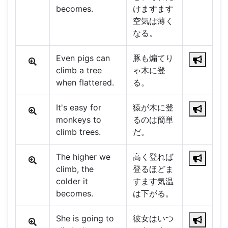
becomes.
けますます
空気は薄く
なる。
Even pigs can
豚も煽てり
climb a tree
ゃ木に登
when flattered.
る。
It's easy for
猿が木に登
monkeys to
るのは簡単
climb trees.
だ。
The higher we
高く登れば
climb, the
登るほどま
colder it
すます気温
becomes.
は下がる。
She is going to
彼女はいつ