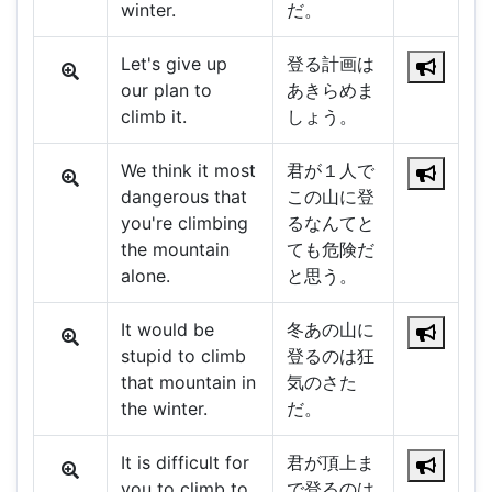
winter.
だ。
Let's give up
登る計画は
our plan to
あきらめま
climb it.
しょう。
We think it most
君が１人で
dangerous that
この山に登
you're climbing
るなんてと
the mountain
ても危険だ
alone.
と思う。
It would be
冬あの山に
stupid to climb
登るのは狂
that mountain in
気のさた
the winter.
だ。
It is difficult for
君が頂上ま
you to climb to
で登るのは