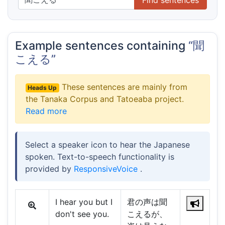
Example sentences containing
“聞
こえる”
These sentences are mainly from
Heads Up
the Tanaka Corpus and Tatoeaba project.
Read more
Select a speaker icon to hear the Japanese
spoken. Text-to-speech functionality is
provided by
ResponsiveVoice
.
I hear you but I
君の声は聞
don't see you.
こえるが、