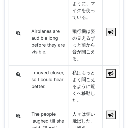
ように、マ
イクを使っ
ている。
Airplanes are
飛行機は姿
audible long
の見えるず
before they are
っと前から
visible.
音が聞こえ
る。
I moved closer,
私はもっと
so I could hear
よく聞こえ
better.
るように近
くへ移動し
た。
The people
人々は笑い
laughed till she
飛ばした。
said, "Burn!"
「燃え