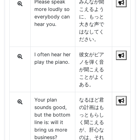
Please speak
みんなが聞
more loudly so
こえるよう
everybody can
に、もっと
hear you.
大きな声で
はなしてく
ださい。
I often hear her
彼女がピア
play the piano.
ノを弾く音
が聞こえる
ことがよく
ある。
Your plan
なるほど君
sounds good,
の計画はも
but the bottom
っともらし
line is: will it
く聞こえる
bring us more
が、肝心な
business?
のは、それ