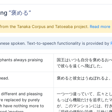
ing
“褒める”
from the Tanaka Corpus and Tatoeaba project.
Read more
anese spoken. Text-to-speech functionality is provided by
ophants always praising
国王はいつも自分を褒めるお
で彼らを遠くへ飛ばした。
head.
褒めると彼女はうぬぼれるよ
different and pleasing
一つ一つ違っていて、広々と
re replaced by purely
もっぱら機能だけを追求した
ch have nothing more to
が、このマンションには、行
ised 'modern
「現代の便利な設備」以外に