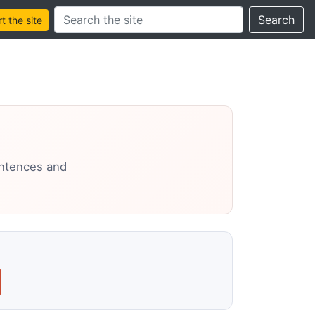
Search this site
Search
 the site
entences and