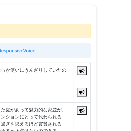
ResponsiveVoice
.
べっか使いにうんざりしていたの
。
した庭があって魅力的な家並が、
マンションにとって代わられる
き過ぎを思えるほど賞賛される
褒めるべき点はないのである。