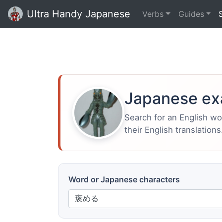
Ultra Handy Japanese
Verbs
Guides
Japanese ex
Search for an English w
their English translations
Word or Japanese characters