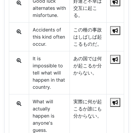
Good luck
好運と不幸は
alternates with
交互に起こ
misfortune.
る。
Accidents of
この種の事故
this kind often
はしばしば起
occur.
こるものだ。
It is
あの国では何
impossible to
が起こるか分
tell what will
からない。
happen in that
country.
What will
実際に何が起
actually
こるか誰にも
happen is
分からない。
anyone's
guess.