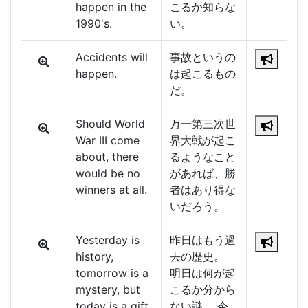
happen in the
こるか知らな
1990's.
い。
Accidents will
事故というの
happen.
は起こるもの
だ。
Should World
万一第三次世
War III come
界大戦が起こ
about, there
るようなこと
would be no
があれば、勝
winners at all.
者はあり得な
いだろう。
Yesterday is
昨日はもう過
history,
去の歴史。
tomorrow is a
明日は何が起
mystery, but
こるか分から
today is a gift.
ない謎。 今