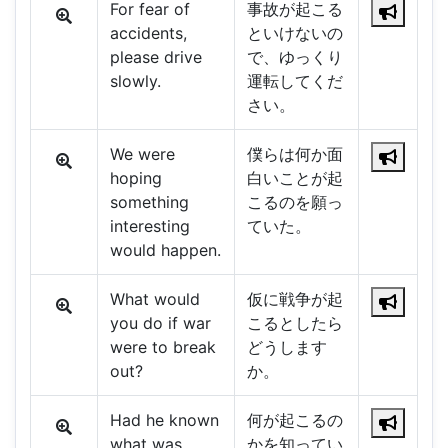
For fear of
事故が起こる
accidents,
といけないの
please drive
で、ゆっくり
slowly.
運転してくだ
さい。
We were
僕らは何か面
hoping
白いことが起
something
こるのを願っ
interesting
ていた。
would happen.
What would
仮に戦争が起
you do if war
こるとしたら
were to break
どうします
out?
か。
Had he known
何が起こるの
what was
かを知ってい