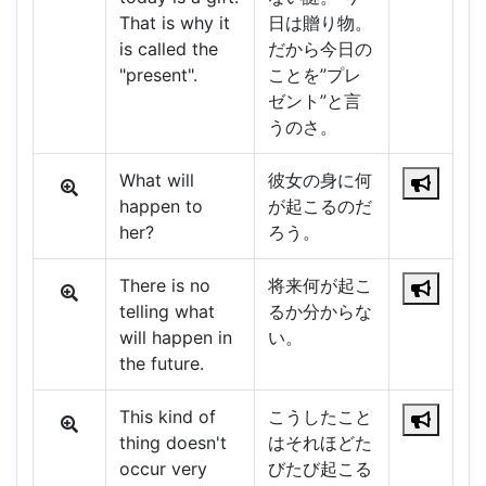
That is why it
日は贈り物。
is called the
だから今日の
"present".
ことを”プレ
ゼント”と言
うのさ。
What will
彼女の身に何
happen to
が起こるのだ
her?
ろう。
There is no
将来何が起こ
telling what
るか分からな
will happen in
い。
the future.
This kind of
こうしたこと
thing doesn't
はそれほどた
occur very
びたび起こる