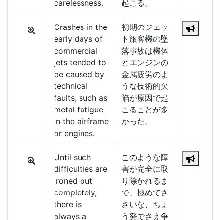
carelessness.
起こる。
Crashes in the
初期のジェッ
early days of
ト旅客機の墜
commercial
落事故は機体
jets tended to
とエンジンの
be caused by
金属疲労のよ
technical
うな技術的欠
faults, such as
陥が原因で起
metal fatigue
こることが多
in the airframe
かった。
or engines.
Until such
このような障
difficulties are
害が完全に取
ironed out
り除かれるま
completely,
で、極めてさ
there is
さいな、ちょ
always a
う発でさえ争