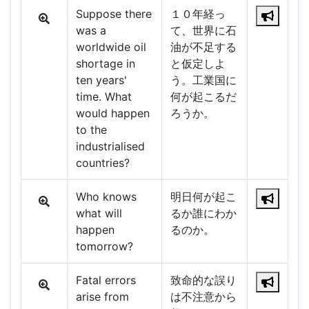
Suppose there
１０年経っ
was a
て、世界に石
worldwide oil
油が不足する
shortage in
と仮定しよ
ten years'
う。工業国に
time. What
何が起こるだ
would happen
ろうか。
to the
industrialised
countries?
Who knows
明日何が起こ
what will
るか誰にわか
happen
るのか。
tomorrow?
Fatal errors
致命的な誤り
arise from
は不注意から