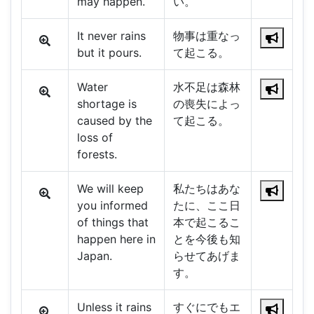
may happen.
い。
It never rains
物事は重なっ
but it pours.
て起こる。
Water
水不足は森林
shortage is
の喪失によっ
caused by the
て起こる。
loss of
forests.
We will keep
私たちはあな
you informed
たに、ここ日
of things that
本で起こるこ
happen here in
とを今後も知
Japan.
らせてあげま
す。
Unless it rains
すぐにでもエ