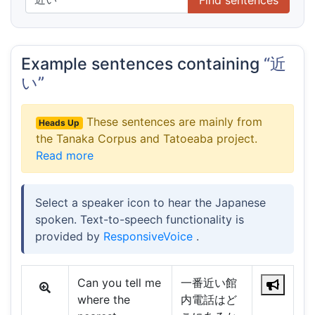
Example sentences containing
“近
い”
These sentences are mainly from
Heads Up
the Tanaka Corpus and Tatoeaba project.
Read more
Select a speaker icon to hear the Japanese
spoken. Text-to-speech functionality is
provided by
ResponsiveVoice
.
Can you tell me
一番近い館
where the
内電話はど