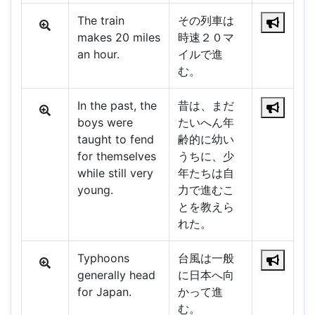
The train
その列車は
makes 20 miles
時速２０マ
an hour.
イルで進
む。
In the past, the
昔は、まだ
boys were
たいへん年
taught to fend
齢的に幼い
for themselves
うちに、少
while still very
年たちは自
young.
力で進むこ
とを教えら
れた。
Typhoons
台風は一般
generally head
に日本へ向
for Japan.
かって進
む。