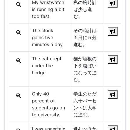
My wristwatch
私の腕時計
is running a bit
は少し進
too fast.
む。
The clock
その時計は
gains five
１日に５分
minutes a day.
進む。
The cat crept
猫が垣根の
under the
下を腹ばい
hedge.
になって進
む。
Only 40
学生のただ
percent of
六十パーセ
students go on
ントは大学
to university.
に進む。
I was uncertain
進むべきか