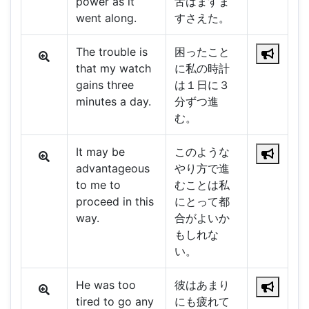
power as it
舌はますま
went along.
すさえた。
The trouble is
困ったこと
that my watch
に私の時計
gains three
は１日に３
minutes a day.
分ずつ進
む。
It may be
このような
advantageous
やり方で進
to me to
むことは私
proceed in this
にとって都
way.
合がよいか
もしれな
い。
He was too
彼はあまり
tired to go any
にも疲れて