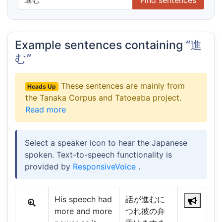
Example sentences containing
“進
む”
These sentences are mainly from
Heads Up
the Tanaka Corpus and Tatoeaba project.
Read more
Select a speaker icon to hear the Japanese
spoken. Text-to-speech functionality is
provided by
ResponsiveVoice
.
His speech had
話が進むに
more and more
つれ彼の弁