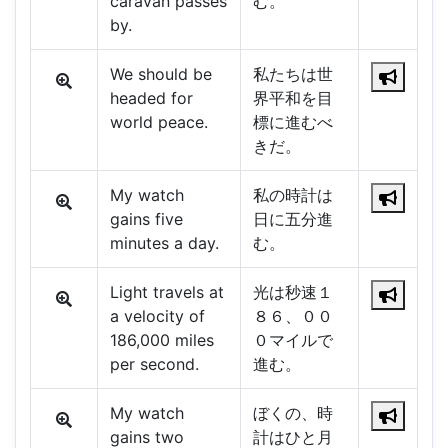
caravan passes
む。
by.
We should be
私たちは世
headed for
界平和を目
world peace.
標に進むべ
きだ。
My watch
私の時計は
gains five
日に五分進
minutes a day.
む。
Light travels at
光は秒速１
a velocity of
８６、００
186,000 miles
０マイルで
per second.
進む。
My watch
ぼくの、時
gains two
計はひと月