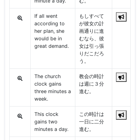
minute a day.
む。
If all went
もしすべて
according to
が彼女の計
her plan, she
画通りに進
would be in
むなら、彼
great demand.
女は引っ張
りだこだろ
う。
The church
教会の時計
clock gains
は週に３分
three minutes a
進む。
week.
This clock
この時計は
gains two
一日に二分
minutes a day.
進む。