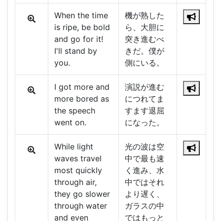
When the time
機が熟した
is ripe, be bold
ら、大胆に
and go for it!
突き進むべ
I'll stand by
きだ。僕が
you.
側にいる。
I got more and
演説が進む
more bored as
につれてま
the speech
すます退屈
went on.
になった。
While light
光の波は空
waves travel
中で最も速
most quickly
く進み、水
through air,
中ではそれ
they go slower
より遅く、
through water
ガラスの中
and even
ではもっと