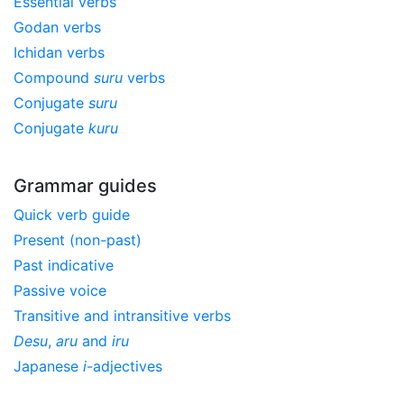
Essential verbs
Godan verbs
Ichidan verbs
Compound
suru
verbs
Conjugate
suru
Conjugate
kuru
Grammar guides
Quick verb guide
Present (non-past)
Past indicative
Passive voice
Transitive and intransitive verbs
Desu
,
aru
and
iru
Japanese
i
-adjectives