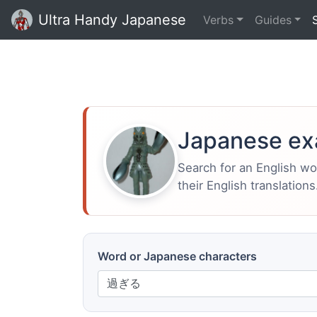
Ultra Handy Japanese
Verbs
Guides
Japanese ex
Search for an English w
their English translations
Word or Japanese characters