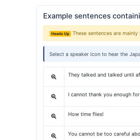
Example sentences contain
These sentences are mainly 
Heads Up
Select a speaker icon to hear the Jap
They talked and talked until a
I cannot thank you enough for
How time flies!
You cannot be too careful abo