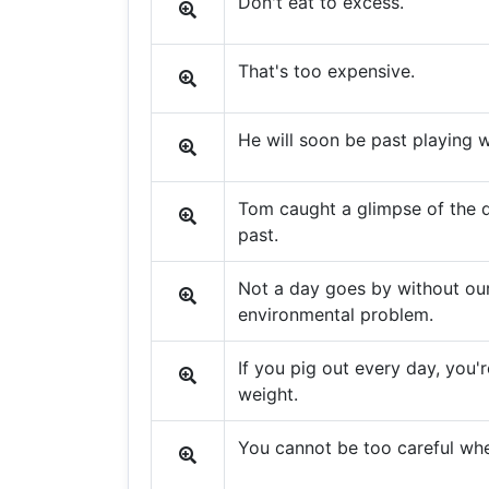
Don't eat to excess.
That's too expensive.
He will soon be past playing w
Tom caught a glimpse of the dr
past.
Not a day goes by without our
environmental problem.
If you pig out every day, you'
weight.
You cannot be too careful wh