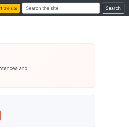
Search this site
Search
 the site
entences and