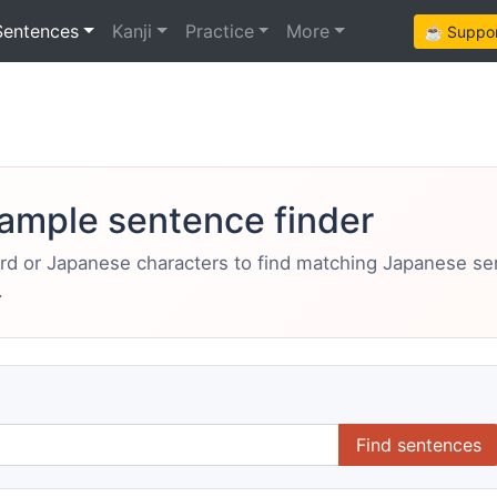
Sentences
Kanji
Practice
More
☕ Support
ample sentence finder
ord or Japanese characters to find matching Japanese s
.
Find sentences