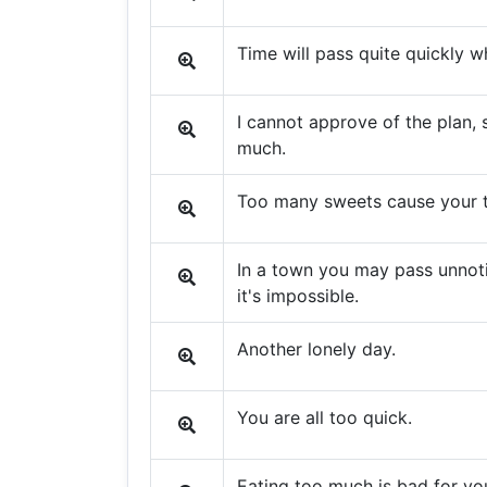
Time will pass quite quickly 
I cannot approve of the plan, 
much.
Too many sweets cause your t
In a town you may pass unnoti
it's impossible.
Another lonely day.
You are all too quick.
Eating too much is bad for you