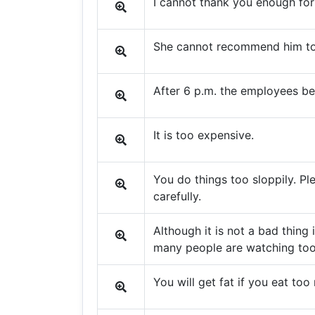
I cannot thank you enough for
She cannot recommend him t
After 6 p.m. the employees be
It is too expensive.
You do things too sloppily. P
carefully.
Although it is not a bad thing in
many people are watching too
You will get fat if you eat too