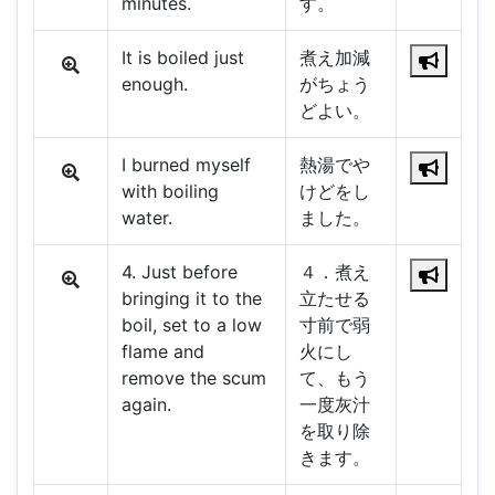
minutes.
す。
It is boiled just
煮え加減
enough.
がちょう
どよい。
I burned myself
熱湯でや
with boiling
けどをし
water.
ました。
4. Just before
４．煮え
bringing it to the
立たせる
boil, set to a low
寸前で弱
flame and
火にし
remove the scum
て、もう
again.
一度灰汁
を取り除
きます。