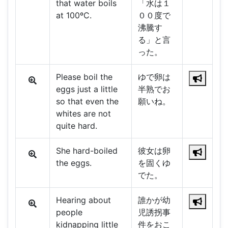
that water boils
「水は１
at 100ºC.
００度で
沸騰す
る」と言
った。
Please boil the
ゆで卵は
eggs just a little
半熟でお
so that even the
願いね。
whites are not
quite hard.
She hard-boiled
彼女は卵
the eggs.
を固くゆ
でた。
Hearing about
誰かが幼
people
児誘拐事
kidnapping little
件をおこ