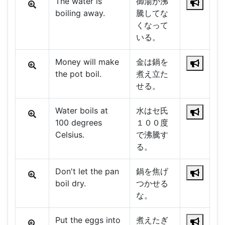
The water is
御湯が沸
boiling away.
騰してな
くなって
いる。
Money will make
金は鍋を
the pot boil.
煮え立た
せる。
Water boils at
水はセ氏
100 degrees
１００度
Celsius.
で沸騰す
る。
Don't let the pan
鍋を焦げ
boil dry.
つかせる
な。
Put the eggs into
煮えたぎ