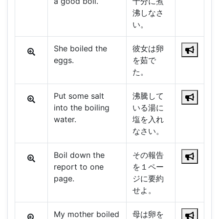
a good boil.
十分に煮
沸しなさ
い。
She boiled the
彼女は卵
eggs.
を茹で
た。
Put some salt
沸騰して
into the boiling
いる湯に
water.
塩を入れ
なさい。
Boil down the
その報告
report to one
を１ペー
page.
ジに要約
せよ。
My mother boiled
母は卵を