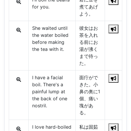
for you.
煮てあげ
よう。
She waited until
彼女はお
the water boiled
茶を入れ
before making
る前にお
the tea with it.
湯が沸く
まで待っ
た。
I have a facial
面疔がで
boil. There's a
きた。小
painful lump at
鼻の奥に1
the back of one
個、痛い
nostril.
塊があ
る。
I love hard-boiled
私は固茹