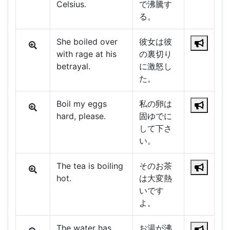
Celsius.
で沸騰す
る。
She boiled over
彼女は彼
with rage at his
の裏切り
betrayal.
に激怒し
た。
Boil my eggs
私の卵は
hard, please.
固ゆでに
して下さ
い。
The tea is boiling
そのお茶
hot.
は大変熱
いです
よ。
The water has
お湯が沸