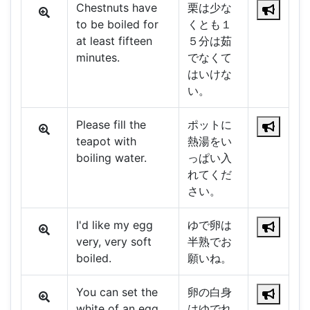
Chestnuts have
栗は少な
to be boiled for
くとも１
at least fifteen
５分は茹
minutes.
でなくて
はいけな
い。
Please fill the
ポットに
teapot with
熱湯をい
boiling water.
っぱい入
れてくだ
さい。
I'd like my egg
ゆで卵は
very, very soft
半熟でお
boiled.
願いね。
You can set the
卵の白身
white of an egg
はゆでれ