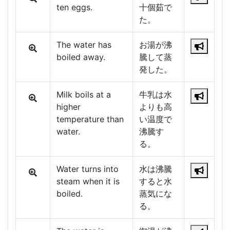
ten eggs.
十個茹で
た。
The water has
お湯が沸
boiled away.
騰して蒸
発した。
Milk boils at a
牛乳は水
higher
よりも高
temperature than
い温度で
water.
沸騰す
る。
Water turns into
水は沸騰
steam when it is
すると水
boiled.
蒸気にな
る。