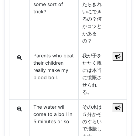
some sort of
たらきれ
trick?
いにでき
るの？何
かコツと
かある
の？
Parents who beat
我が子を
their children
たたく親
really make my
には本当
blood boil.
に憤慨さ
せられ
る。
The water will
その水は
come to a boil in
５分かそ
5 minutes or so.
のぐらい
で沸騰し