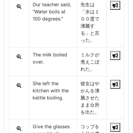
Our teacher said,
先生は
"Water boils at
「水は１
100 degrees."
００度で
沸騰す
る」と言
った。
The milk boiled
ミルクが
over.
煮えこぼ
れた。
She left the
彼女はや
kitchen with the
かんを沸
kettle boiling.
騰させた
まま台所
を出た。
Give the glasses
コップを