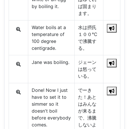
by boiling it.
ば固まり
ます。
Water boils at a
水は摂氏
temperature of
１００℃
100 degree
で沸騰す
centigrade.
る。
Jane was boiling.
ジェーン
は怒って
いる。
Done! Now I just
でーき
have to set it to
た！あと
simmer so it
はみんな
doesn't boil
が来るま
before everybody
で、沸騰
comes.
しないよ