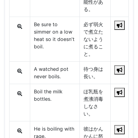
能性があ
る。
Be sure to
必ず弱火
simmer on a low
で煮立た
heat so it doesn't
ないよう
boil.
に煮るこ
と。
A watched pot
待つ身は
never boils.
長い。
Boil the milk
ほ乳瓶を
bottles.
煮沸消毒
しなさ
い。
He is boiling with
彼はかん
rage.
かんに怒