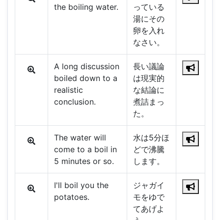
the boiling water.
っている
湯にその
卵を入れ
なさい。
A long discussion
長い議論
boiled down to a
は現実的
realistic
な結論に
conclusion.
煮詰まっ
た。
The water will
水は5分ほ
come to a boil in
どで沸騰
5 minutes or so.
します。
I'll boil you the
ジャガイ
potatoes.
モをゆで
てあげよ