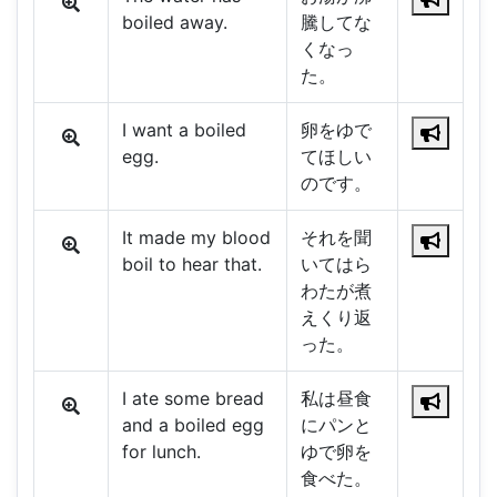
boiled away.
騰してな
くなっ
た。
I want a boiled
卵をゆで
egg.
てほしい
のです。
It made my blood
それを聞
boil to hear that.
いてはら
わたが煮
えくり返
った。
I ate some bread
私は昼食
and a boiled egg
にパンと
for lunch.
ゆで卵を
食べた。