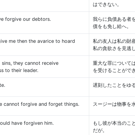
はできない。
we forgive our debtors.
我らに負債ある者
債をも免し給へ。
give me then the avarice to hoard
私の友人は私の財
私の貪欲さを見逃
t sins, they cannot receive
重大な罪について
s to their leader.
を受けることがで
te.
遅刻したことをゆ
he cannot forgive and forget things.
スージーは物事を
would have forgiven him.
もし彼が本当のこ
だが。