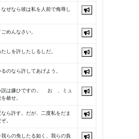
、なぜなら彼は私を人前で侮辱し
てごめんなさい。
わたしを許したしるしだ。
いるのなら許してあげよう。
小説は嫌ひですの」 おゝ、ミュ
涜を赦せ。
度なら許す。だが、二度私をだま
だぞ。
を我らの免したる如く、我らの負