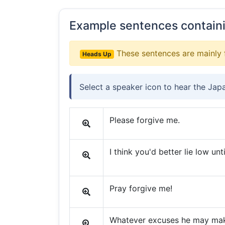
Example sentences contain
These sentences are mainly 
Heads Up
Select a speaker icon to hear the Jap
Please forgive me.
I think you'd better lie low unt
Pray forgive me!
Whatever excuses he may make