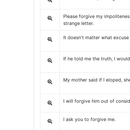
Please forgive my impolitenes
strange letter.
It doesn't matter what excuse 
If he told me the truth, I woul
My mother said if I eloped, s
I will forgive him out of consi
I ask you to forgive me.