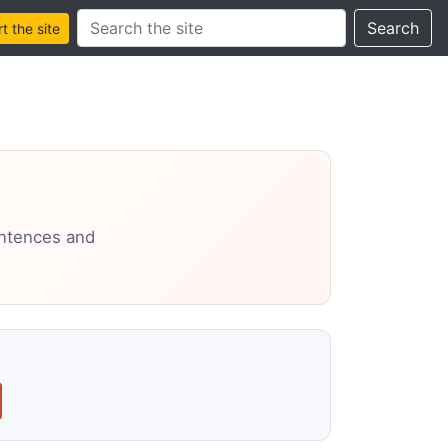
Search this site
Search
 the site
entences and