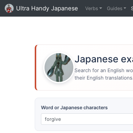
Ultra Handy Japanese
Verbs
Guides
Japanese ex
Search for an English w
their English translations
Word or Japanese characters