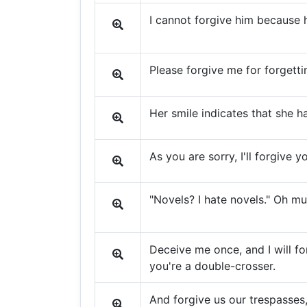
I cannot forgive him because h
Please forgive me for forgettin
Her smile indicates that she h
As you are sorry, I'll forgive y
"Novels? I hate novels." Oh mu
Deceive me once, and I will f
you're a double-crosser.
And forgive us our trespasses