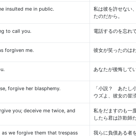
e insulted me in public.
私は彼を許せない
たのだから。
g to call you.
電話するのを忘れ
as forgiven me.
彼女が笑ったのは
ou.
あなたが後悔して
se, forgive her blasphemy.
「小説？ あたし
ウズよ、彼女の冒
orgive you; deceive me twice, and
私をだますのも一
したら君は詐欺師
, as we forgive them that trespass
我らに負債ある者