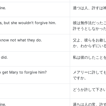
ine.
過つは人、許すは
, but she wouldn't forgive him.
彼は無作法だった
許そうとしなかっ
y know not what they do.
父よ、彼らをお赦
か、わからずにい
 did.
私は彼のしたこと
 get Mary to forgive him?
メアリーに許して
ですか。
どうか許して下さ
ine.
過ちは人の常、許