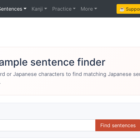
Sentences
Kanji
Practice
More
☕ Support
ample sentence finder
ord or Japanese characters to find matching Japanese s
.
Find sentences