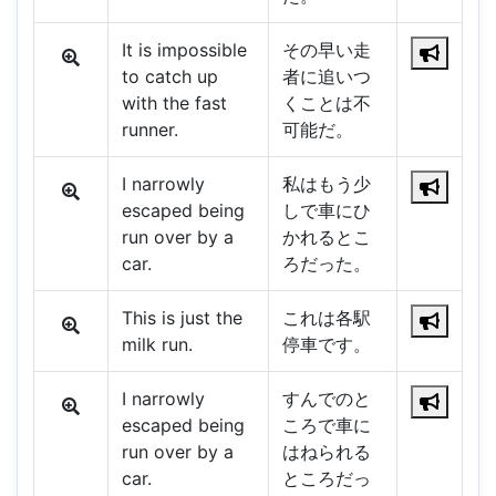
It is impossible
その早い走
to catch up
者に追いつ
with the fast
くことは不
runner.
可能だ。
I narrowly
私はもう少
escaped being
しで車にひ
run over by a
かれるとこ
car.
ろだった。
This is just the
これは各駅
milk run.
停車です。
I narrowly
すんでのと
escaped being
ころで車に
run over by a
はねられる
car.
ところだっ