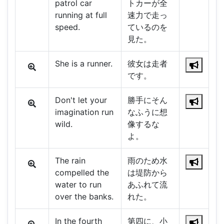
patrol car
トカーが全
running at full
速力で走っ
speed.
ているのを
見た。
She is a runner.
彼女は走者
です。
Don't let your
勝手にそん
imagination run
なふうに想
wild.
像するな
よ。
The rain
雨のため水
compelled the
は堤防から
water to run
あふれて流
over the banks.
れた。
In the fourth
第四に、小