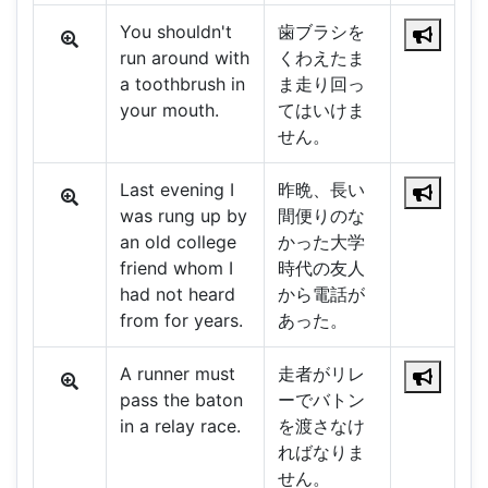
You shouldn't
歯ブラシを
run around with
くわえたま
a toothbrush in
ま走り回っ
your mouth.
てはいけま
せん。
Last evening I
昨晩、長い
was rung up by
間便りのな
an old college
かった大学
friend whom I
時代の友人
had not heard
から電話が
from for years.
あった。
A runner must
走者がリレ
pass the baton
ーでバトン
in a relay race.
を渡さなけ
ればなりま
せん。