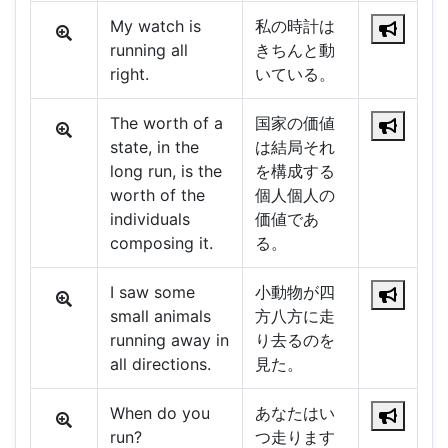
My watch is
私の時計は
running all
きちんと動
right.
いている。
The worth of a
国家の価値
state, in the
は結局それ
long run, is the
を構成する
worth of the
個人個人の
individuals
価値であ
composing it.
る。
I saw some
小動物が四
small animals
方八方に走
running away in
り去るのを
all directions.
見た。
When do you
あなたはい
run?
つ走ります