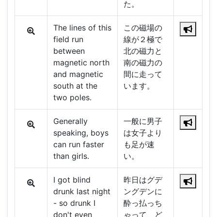
た。
The lines of this
この磁場の
field run
線が２極で
between
北の磁力と
magnetic north
南の磁力の
and magnetic
間に走って
south at the
います。
two poles.
Generally
一般に男子
speaking, boys
は女子より
can run faster
も足が速
than girls.
い。
I got blind
昨日はグデ
drunk last night
ングデンに
- so drunk I
酔っ払っち
don't even
ゃって、ど