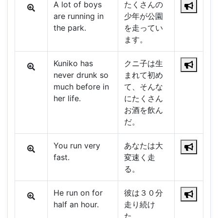
A lot of boys
たくさんの
are running in
少年が公園
the park.
を走ってい
ます。
Kuniko has
クニ子は生
never drunk so
まれて初め
much before in
て、そんな
her life.
にたくさん
お酒を飲ん
だ。
You run very
あなたは大
fast.
変速く走
る。
He run on for
彼は３０分
half an hour.
走り続け
た。