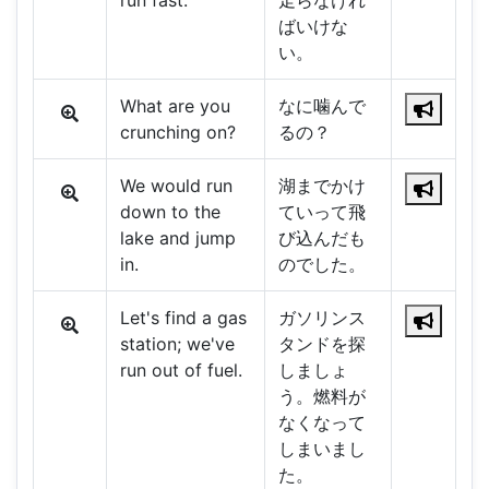
run fast.
走らなけれ
ばいけな
い。
What are you
なに噛んで
crunching on?
るの？
We would run
湖までかけ
down to the
ていって飛
lake and jump
び込んだも
in.
のでした。
Let's find a gas
ガソリンス
station; we've
タンドを探
run out of fuel.
しましょ
う。燃料が
なくなって
しまいまし
た。