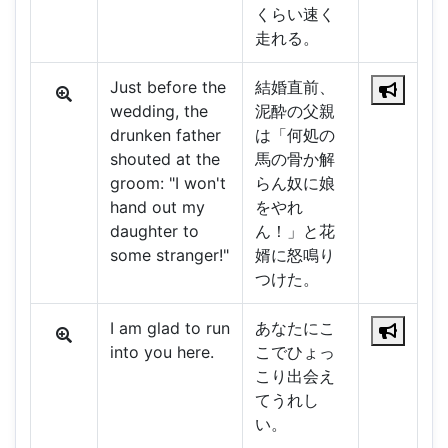
くらい速く
走れる。
Just before the
結婚直前、
wedding, the
泥酔の父親
drunken father
は「何処の
shouted at the
馬の骨か解
groom: "I won't
らん奴に娘
hand out my
をやれ
daughter to
ん！」と花
some stranger!"
婿に怒鳴り
つけた。
I am glad to run
あなたにこ
into you here.
こでひょっ
こり出会え
てうれし
い。