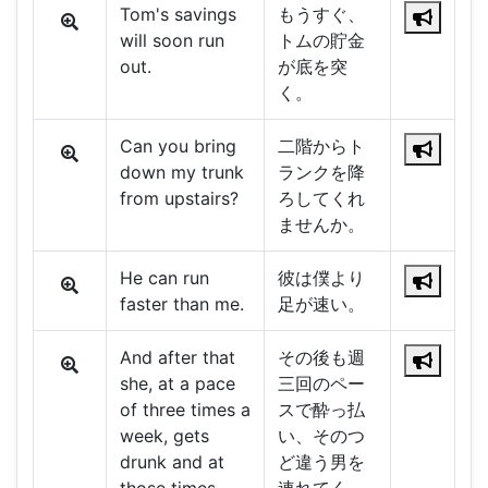
Tom's savings
もうすぐ、
will soon run
トムの貯金
out.
が底を突
く。
Can you bring
二階からト
down my trunk
ランクを降
from upstairs?
ろしてくれ
ませんか。
He can run
彼は僕より
faster than me.
足が速い。
And after that
その後も週
she, at a pace
三回のペー
of three times a
スで酔っ払
week, gets
い、そのつ
drunk and at
ど違う男を