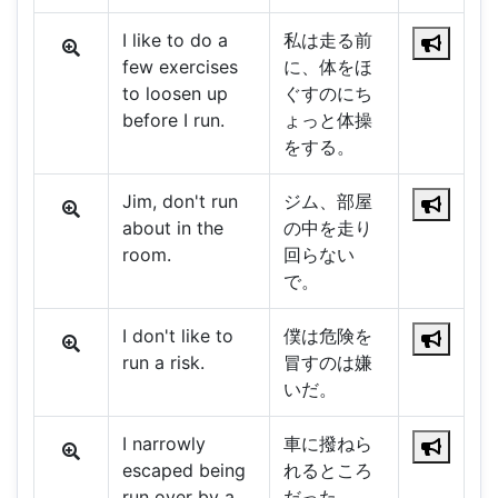
I like to do a
私は走る前
few exercises
に、体をほ
to loosen up
ぐすのにち
before I run.
ょっと体操
をする。
Jim, don't run
ジム、部屋
about in the
の中を走り
room.
回らない
で。
I don't like to
僕は危険を
run a risk.
冒すのは嫌
いだ。
I narrowly
車に撥ねら
escaped being
れるところ
run over by a
だった。