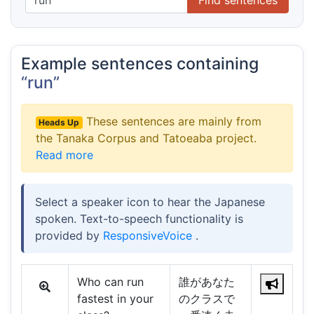
Example sentences containing
“run”
These sentences are mainly from
Heads Up
the Tanaka Corpus and Tatoeaba project.
Read more
Select a speaker icon to hear the Japanese
spoken. Text-to-speech functionality is
provided by
ResponsiveVoice
.
Who can run
誰があなた
fastest in your
のクラスで