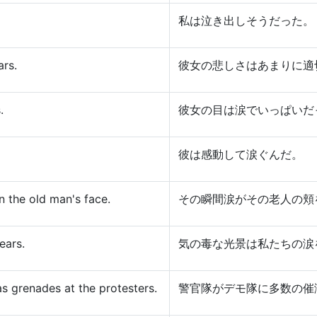
私は泣き出しそうだった。
ars.
彼女の悲しさはあまりに適
.
彼女の目は涙でいっぱいだ
彼は感動して涙ぐんだ。
 the old man's face.
その瞬間涙がその老人の頬
ears.
気の毒な光景は私たちの涙
s grenades at the protesters.
警官隊がデモ隊に多数の催