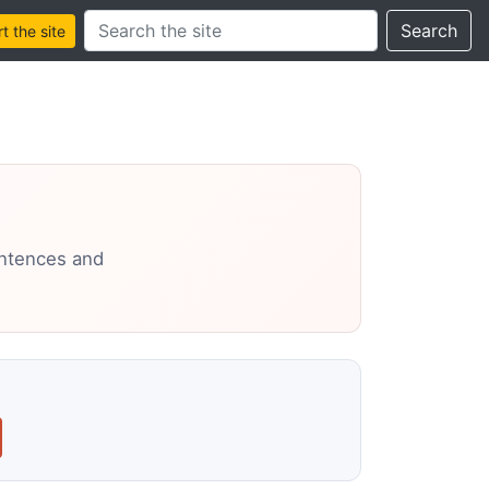
Search this site
Search
 the site
entences and