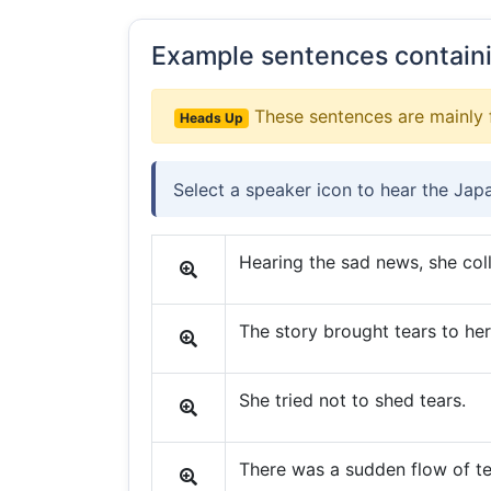
Example sentences contain
These sentences are mainly 
Heads Up
Select a speaker icon to hear the Jap
Hearing the sad news, she coll
The story brought tears to her
She tried not to shed tears.
There was a sudden flow of te