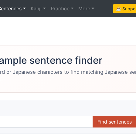
Sentences
Kanji
Practice
More
☕ Support
ample sentence finder
ord or Japanese characters to find matching Japanese s
.
Find sentences