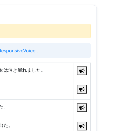
ResponsiveVoice
.
女は泣き崩れました。
。
た。
出た。