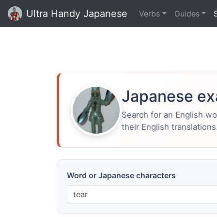
Ultra Handy Japanese
Verbs
Guides
Japanese ex
Search for an English w
their English translations
Word or Japanese characters