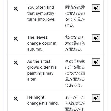
You often find
同情が恋愛
that sympathy
に変わるの
turns into love.
をよく見か
ける。
The leaves
秋になると
change color in
木の葉の色
autumn.
が変わる。
As the artist
その芸術家
grows older his
は年を取る
paintings may
につれて画
alter.
風が変わる
であろう。
He might
もしかした
change his mind.
ら彼は気が
変わるかも