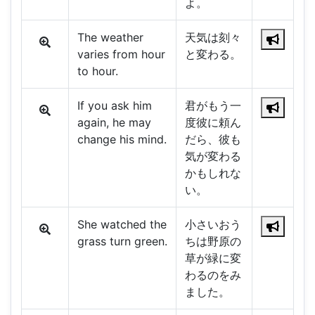
よ。
The weather
天気は刻々
varies from hour
と変わる。
to hour.
If you ask him
君がもう一
again, he may
度彼に頼ん
change his mind.
だら、彼も
気が変わる
かもしれな
い。
She watched the
小さいおう
grass turn green.
ちは野原の
草が緑に変
わるのをみ
ました。