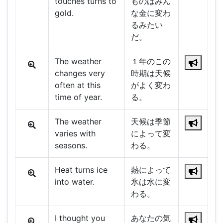
touches turns to
ものはみん
gold.
な金に変わ
るみたい
だ。
The weather
１年のこの
changes very
時期は天候
often at this
がよく変わ
time of year.
る。
The weather
天候は季節
varies with
によって変
seasons.
わる。
Heat turns ice
熱によって
into water.
氷は水に変
わる。
I thought you
あなたの気