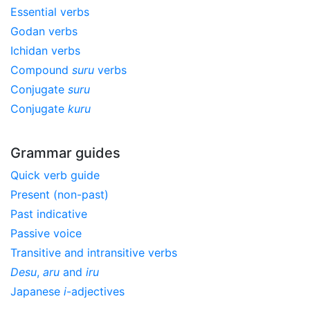
Essential verbs
Godan verbs
Ichidan verbs
Compound
suru
verbs
Conjugate
suru
Conjugate
kuru
Grammar guides
Quick verb guide
Present (non-past)
Past indicative
Passive voice
Transitive and intransitive verbs
Desu
,
aru
and
iru
Japanese
i
-adjectives