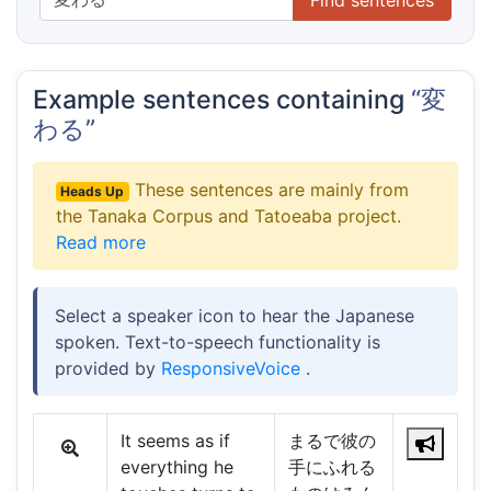
Example sentences containing
“変
わる”
These sentences are mainly from
Heads Up
the Tanaka Corpus and Tatoeaba project.
Read more
Select a speaker icon to hear the Japanese
spoken. Text-to-speech functionality is
provided by
ResponsiveVoice
.
It seems as if
まるで彼の
everything he
手にふれる