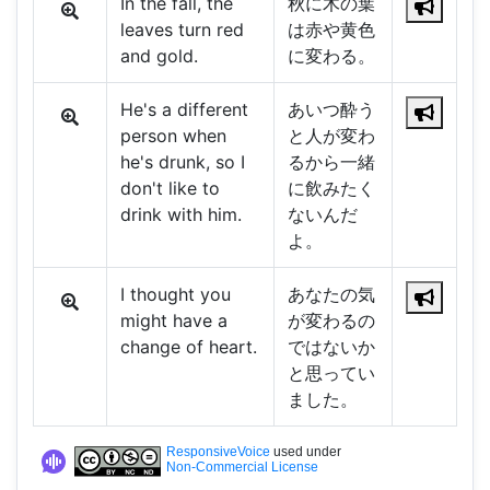
In the fall, the
秋に木の葉
leaves turn red
は赤や黄色
and gold.
に変わる。
He's a different
あいつ酔う
person when
と人が変わ
he's drunk, so I
るから一緒
don't like to
に飲みたく
drink with him.
ないんだ
よ。
I thought you
あなたの気
might have a
が変わるの
change of heart.
ではないか
と思ってい
ました。
ResponsiveVoice
used under
Non-Commercial License