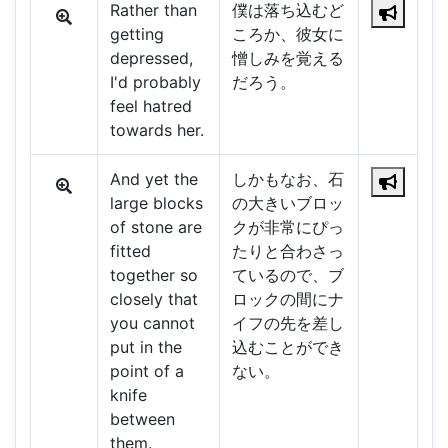
Rather than
僕は落ち込むど
getting
ころか、彼女に
depressed,
憎しみを覚える
I'd probably
だろう。
feel hatred
towards her.
And yet the
しかもなお、石
large blocks
の大きいブロッ
of stone are
クが非常にぴっ
fitted
たりと合わさっ
together so
ているので、ブ
closely that
ロックの間にナ
you cannot
イフの先を差し
put in the
込むことができ
point of a
ない。
knife
between
them.