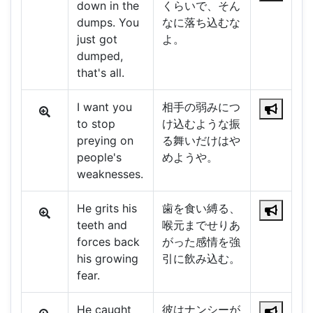
down in the
くらいで、そん
dumps. You
なに落ち込むな
just got
よ。
dumped,
that's all.
I want you
相手の弱みにつ
to stop
け込むような振
preying on
る舞いだけはや
people's
めようや。
weaknesses.
He grits his
歯を食い縛る、
teeth and
喉元までせりあ
forces back
がった感情を強
his growing
引に飲み込む。
fear.
He caught
彼はナンシーが