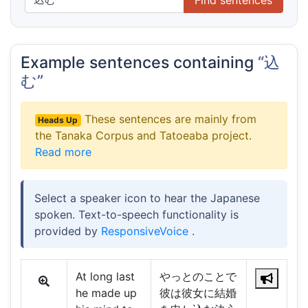
Example sentences containing
“込
む”
These sentences are mainly from
Heads Up
the Tanaka Corpus and Tatoeaba project.
Read more
Select a speaker icon to hear the Japanese
spoken. Text-to-speech functionality is
provided by
ResponsiveVoice
.
At long last
やっとのことで
he made up
彼は彼女に結婚