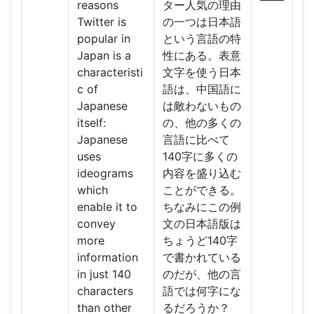
reasons
ター人気の理由
Twitter is
の一つは日本語
popular in
という言語の特
Japan is a
性にある。表意
characteristi
文字を使う日本
c of
語は、中国語に
Japanese
は敵わないもの
itself:
の、他の多くの
Japanese
言語に比べて
uses
140字に多くの
ideograms
内容を盛り込む
which
ことができる。
enable it to
ちなみにこの例
convey
文の日本語版は
more
ちょうど140字
information
で書かれている
in just 140
のだが、他の言
characters
語では何字にな
than other
るだろうか？