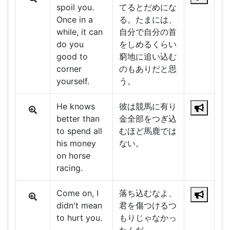
spoil you.
てるとだめにな
Once in a
る。たまには、
while, it can
自分で自分の首
do you
をしめるくらい
good to
窮地に追い込む
corner
のもありだと思
yourself.
う。
He knows
彼は競馬に有り
better than
金全部をつぎ込
to spend all
むほど馬鹿では
his money
ない。
on horse
racing.
Come on, I
落ち込むなよ、
didn't mean
君を傷つけるつ
to hurt you.
もりじゃなかっ