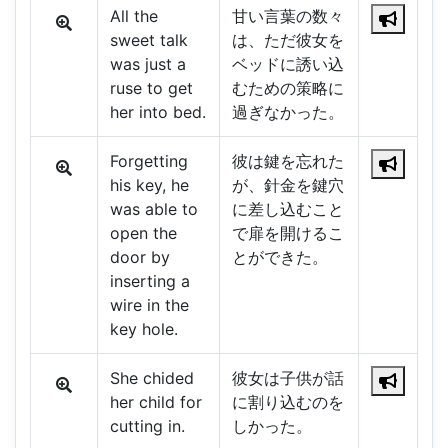
All the
甘い言葉の数々
sweet talk
は、ただ彼女を
was just a
ベッドに誘い込
ruse to get
むための策略に
her into bed.
過ぎなかった。
Forgetting
彼は鍵を忘れた
his key, he
が、針金を鍵穴
was able to
に差し込むこと
open the
で扉を開けるこ
door by
とができた。
inserting a
wire in the
key hole.
She chided
彼女は子供が話
her child for
に割り込むのを
cutting in.
しかった。