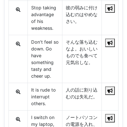
Stop taking
彼の弱みに付け
advantage
込むのはやめな
of his
さい。
weakness.
Don't feel so
そんな落ち込む
down. Go
なよ。おいしい
have
ものでも食べて
something
元気出しな。
tasty and
cheer up.
It is rude to
人の話に割り込
interrupt
むのは失礼だ。
others.
I switch on
ノートパソコン
my laptop,
の電源を入れ、