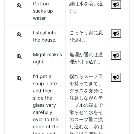
Cotton
綿は水を吸い込
sucks up
む。
water.
I steal into
こっそり家に忍
the house.
び込む。
Might makes
無理が通れば道
right.
理が引っ込む。
I'd get a
僕ならスープ皿
soup plate
を持ってきて、
and then
グラスを充分に
slide the
注意しながらテ
glass very
ーブルの端まで
carefully
滑らせて水をそ
over to the
のスープ皿に流
edge of the
し込むな。水は
table, and
床にはこぼれな