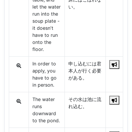
let the water
い。
run into the
soup plate -
it doesn't
have to run
onto the
floor.
In order to
申し込むには君
apply, you
本人が行く必要
have to go
がある。
in person.
The water
その水は池に流
runs
れ込む。
downward
to the pond.