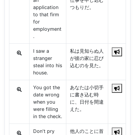
an
仕事を申し込む
application
つもりだ。
to that firm
for
employment
.
I saw a
私は見知らぬ人
stranger
が彼の家に忍び
steal into his
込むのを見た。
house.
You got the
あなたは小切手
date wrong
に書き込む時
when you
に、日付を間違
were filling
えた。
in the check.
Don't pry
他人のことに首