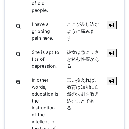
of old
people.
I have a
ここが差し込む
gripping
ように痛みま
pain here.
す。
She is apt to
彼女は急にふさ
fits of
ぎ込む性癖があ
depression.
る。
In other
言い換えれば、
words,
教育は知能に自
education is
然の法則を教え
the
込むことであ
instruction
る。
of the
intellect in
the laws of