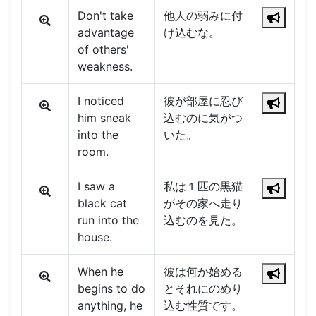
Don't take
他人の弱みに付
advantage
け込むな。
of others'
weakness.
I noticed
彼が部屋に忍び
him sneak
込むのに気がつ
into the
いた。
room.
I saw a
私は１匹の黒猫
black cat
がその家へ走り
run into the
込むのを見た。
house.
When he
彼は何か始める
begins to do
とそれにのめり
anything, he
込む性質です。