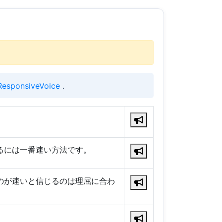
ResponsiveVoice
.
るには一番速い方法です。
のが速いと信じるのは理屈に合わ