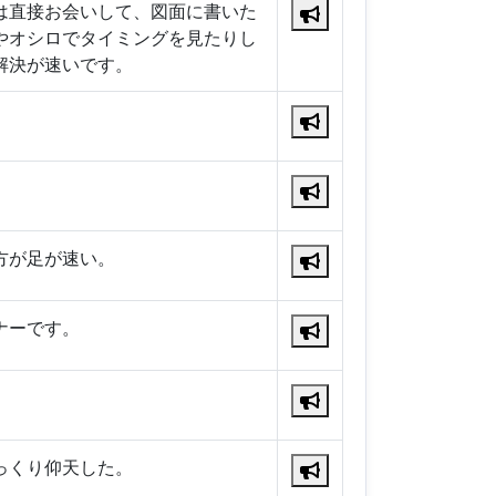
は直接お会いして、図面に書いた
やオシロでタイミングを見たりし
解決が速いです。
。
方が足が速い。
ナーです。
っくり仰天した。