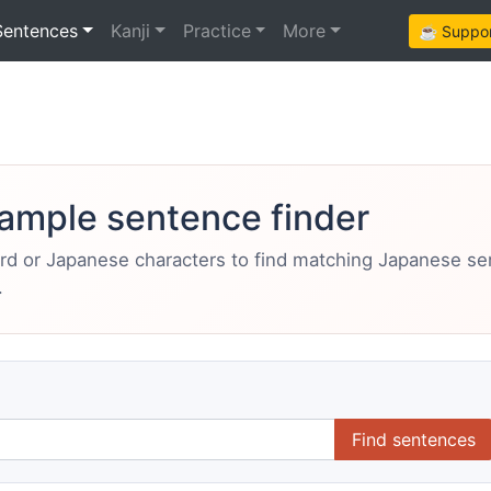
Sentences
Kanji
Practice
More
☕ Support
ample sentence finder
ord or Japanese characters to find matching Japanese s
.
Find sentences