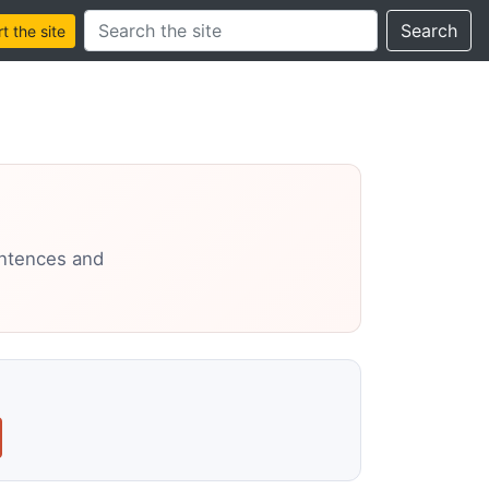
Search this site
Search
 the site
entences and