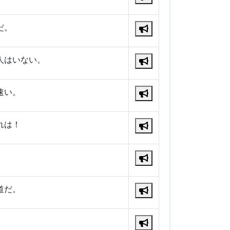
だ。
人はいない。
速い。
れは！
道だ。