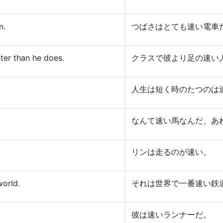
n.
つばさはとても速い電車
ster than he does.
クラスで彼より足の速い
人生は短く時のたつのは
なんて速い馬なんだ、あ
リンは走るのが速い。
world.
それは世界で一番速い鉄
彼は速いランナーだ。