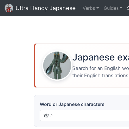
Ultra Handy Japanese
Verbs
Guides
Japanese ex
Search for an English w
their English translations
Word or Japanese characters