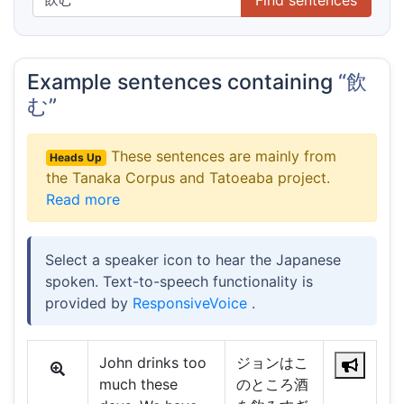
Example sentences containing
“飲
む”
These sentences are mainly from
Heads Up
the Tanaka Corpus and Tatoeaba project.
Read more
Select a speaker icon to hear the Japanese
spoken. Text-to-speech functionality is
provided by
ResponsiveVoice
.
John drinks too
ジョンはこ
much these
のところ酒