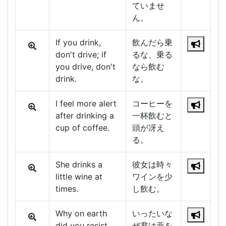
ていませ
ん。
If you drink,
飲んだら乗
don't drive; if
るな、乗る
you drive, don't
なら飲む
drink.
な。
I feel more alert
コーヒーを
after drinking a
一杯飲むと
cup of coffee.
頭が冴え
る。
She drinks a
彼女は時々
little wine at
ワインを少
times.
し飲む。
Why on earth
いったいな
did you resist
ぜ君は薬を