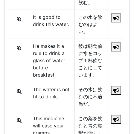
飲む。
It is good to
この水を飲
drink this water.
むのはよ
い。
He makes it a
彼は朝食前
rule to drink a
に水をコッ
glass of water
プ１杯飲む
before
ことにして
breakfast.
います。
The water is not
その水は飲
fit to drink.
むのに不適
当だ。
This medicine
この薬を飲
will ease your
むと胃の痙
cramps.
攣が治りま