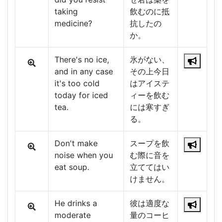
taking
飲むのに抵
medicine?
抗したの
か。
There's no ice,
氷がない、
and in any case
その上今日
it's too cold
はアイステ
today for iced
ィーを飲む
tea.
には寒すぎ
る。
Don't make
スープを飲
noise when you
む際に音を
eat soup.
立ててはい
けません。
He drinks a
彼は適度な
moderate
量のコーヒ