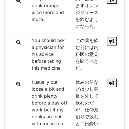
drink orange
ますオレン
juice more and
ジジュース
more.
を飲むよう
になった。
You should ask
この薬を飲
a physician for
む前には内
his advice
科医の意見
before taking
を聞くべき
this medicine.
だ。
I usually cut
休みの前な
loose a bit and
どは少し羽
drink plenty
目を外して
before a day off
飲むのだ
work but if my
が、杜仲茶
drinks are cut
割りで飲む
with tochu tea
と二日酔い