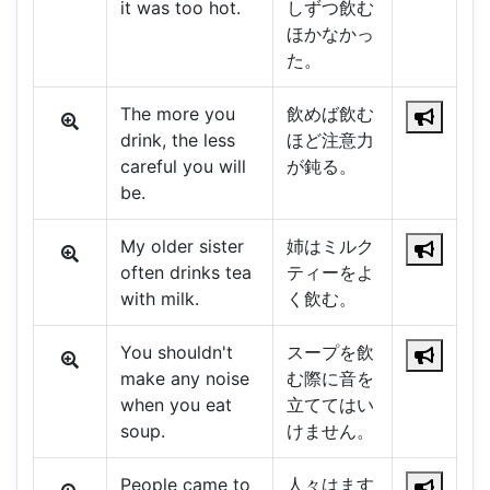
it was too hot.
しずつ飲む
ほかなかっ
た。
The more you
飲めば飲む
drink, the less
ほど注意力
careful you will
が鈍る。
be.
My older sister
姉はミルク
often drinks tea
ティーをよ
with milk.
く飲む。
You shouldn't
スープを飲
make any noise
む際に音を
when you eat
立ててはい
soup.
けません。
People came to
人々はます