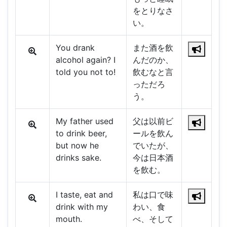
をとりなさ
い。
You drank
また酒を飲
alcohol again? I
んだのか、
told you not to!
飲むなと言
っただろ
う。
My father used
父は以前ビ
to drink beer,
ールを飲ん
but now he
でいたが、
drinks sake.
今は日本酒
を飲む。
I taste, eat and
私は口で味
drink with my
わい、食
mouth.
べ、そして