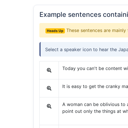
Example sentences contain
These sentences are mainly 
Heads Up
Select a speaker icon to hear the Jap
Today you can't be content wit
It is easy to get the cranky m
A woman can be oblivious to a
point out only the things at wh