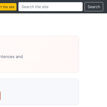
Search this site
Search
 the site
entences and