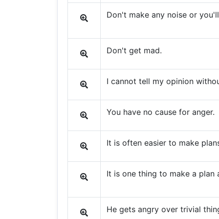
Don't make any noise or you'll
Don't get mad.
I cannot tell my opinion witho
You have no cause for anger.
It is often easier to make plans
It is one thing to make a plan 
He gets angry over trivial thin