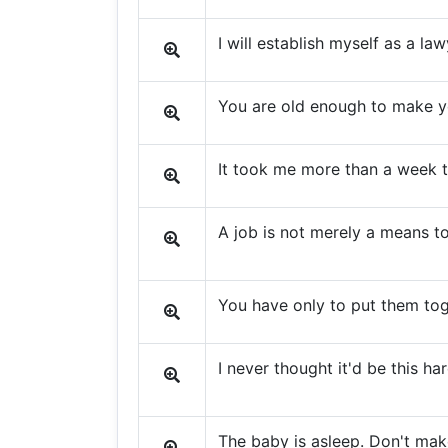
I will establish myself as a law
You are old enough to make yo
It took me more than a week t
A job is not merely a means to 
You have only to put them tog
I never thought it'd be this har
The baby is asleep. Don't mak