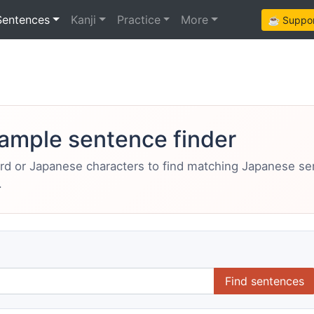
Sentences
Kanji
Practice
More
☕ Support
ample sentence finder
ord or Japanese characters to find matching Japanese s
.
Find sentences