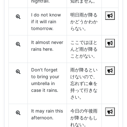
nightfall.
知れません。
I do not know
明日雨が降る
if it will rain
かどうかわか
tomorrow.
らない。
It almost never
ここではほと
rains here.
んど雨が降る
ことがない。
Don't forget
雨が降るとい
to bring your
けないので、
umbrella in
忘れずに傘を
case it rains.
持って行きな
さい。
It may rain this
今日の午後雨
afternoon.
が降るかもし
れない。