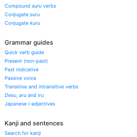
Compound
suru
verbs
Conjugate
suru
Conjugate
kuru
Grammar guides
Quick verb guide
Present (non-past)
Past indicative
Passive voice
Transitive and intransitive verbs
Desu
,
aru
and
iru
Japanese
i
-adjectives
Kanji and sentences
Search for kanji