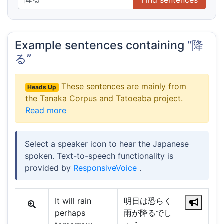
Example sentences containing
“降
る”
These sentences are mainly from
Heads Up
the Tanaka Corpus and Tatoeaba project.
Read more
Select a speaker icon to hear the Japanese
spoken. Text-to-speech functionality is
provided by
ResponsiveVoice
.
It will rain
明日は恐らく
perhaps
雨が降るでし