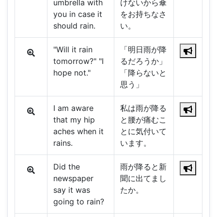
umbrella with
けないから傘
you in case it
をお持ちなさ
should rain.
い。
"Will it rain
「明日雨が降
tomorrow?" "I
るだろうか」
hope not."
「降らないと
思う」
I am aware
私は雨が降る
that my hip
と腰が痛むこ
aches when it
とに気付いて
rains.
います。
Did the
雨が降ると新
newspaper
聞に出てまし
say it was
たか。
going to rain?