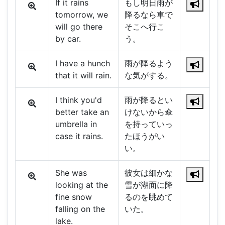
If it rains
もし明日雨が
tomorrow, we
降るなら車で
will go there
そこへ行こ
by car.
う。
I have a hunch
雨が降るよう
that it will rain.
な気がする。
I think you'd
雨が降るとい
better take an
けないから傘
umbrella in
を持っていっ
case it rains.
たほうがい
い。
She was
彼女は細かな
looking at the
雪が湖面に降
fine snow
るのを眺めて
falling on the
いた。
lake.