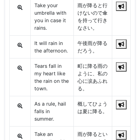
Take your
雨が降ると行
umbrella with
けないので傘
you in case it
を持って行き
rains.
なさい。
It will rain in
午後雨が降る
the afternoon.
だろう。
Tears fall in
町に降る雨の
my heart like
ように、私の
the rain on the
心に涙あふれ
town.
る。
As a rule, hail
概してひょう
falls in
は夏に降る。
summer.
Take an
雨が降るとい