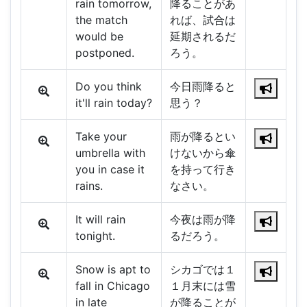
rain tomorrow,
降ることがあ
the match
れば、試合は
would be
延期されるだ
postponed.
ろう。
Do you think
今日雨降ると
it'll rain today?
思う？
Take your
雨が降るとい
umbrella with
けないから傘
you in case it
を持って行き
rains.
なさい。
It will rain
今夜は雨が降
tonight.
るだろう。
Snow is apt to
シカゴでは１
fall in Chicago
１月末には雪
in late
が降ることが