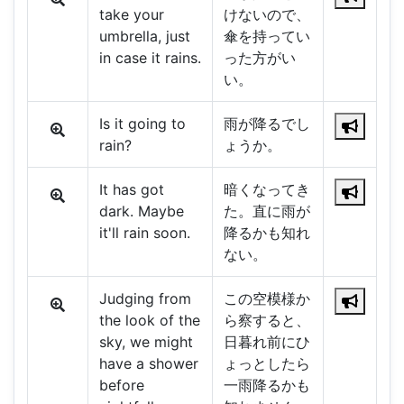
take your
けないので、
umbrella, just
傘を持ってい
in case it rains.
った方がい
い。
Is it going to
雨が降るでし
rain?
ょうか。
It has got
暗くなってき
dark. Maybe
た。直に雨が
it'll rain soon.
降るかも知れ
ない。
Judging from
この空模様か
the look of the
ら察すると、
sky, we might
日暮れ前にひ
have a shower
ょっとしたら
before
一雨降るかも