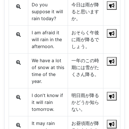
Do you
今日は雨が降
suppose it will
ると思います
rain today?
か。
I am afraid it
おそらく午後
will rain in the
に雨が降るで
afternoon.
しょう。
We have a lot
一年のこの時
of snow at this
期には雪がた
time of the
くさん降る。
year.
I don't know if
明日雨が降る
it will rain
かどうか知ら
tomorrow.
ない。
It may rain
お昼頃雨が降