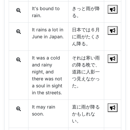
It's bound to
きっと雨が降
rain.
る。
It rains a lot in
日本では６月
June in Japan.
に雨がたくさ
ん降る。
It was a cold
それは寒い雨
and rainy
の降る晩で、
night, and
道路に人影一
there was not
つ見えなかっ
a soul in sight
た。
in the streets.
It may rain
直に雨が降る
soon.
かもしれな
い。