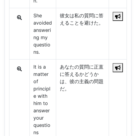
n.
She
彼女は私の質問に答
avoided
えることを避けた。
answeri
ng my
questio
ns.
It is a
あなたの質問に正直
matter
に答えるかどうか
of
は、彼の主義の問題
principl
だ。
e with
him to
answer
your
questio
ns