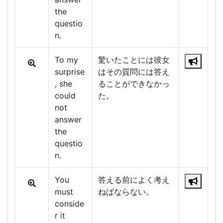
the
questio
n.
To my
驚いたことには彼女
surprise
はその質問には答え
, she
ることができなかっ
could
た。
not
answer
the
questio
n.
You
答える前によく考え
must
ねばならない。
conside
r it