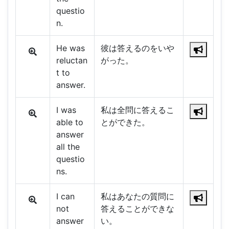
questio
n.
He was
彼は答えるのをいや
reluctan
がった。
t to
answer.
I was
私は全問に答えるこ
able to
とができた。
answer
all the
questio
ns.
I can
私はあなたの質問に
not
答えることができな
answer
い。