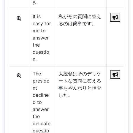
y.
It is
私がその質問に答え
easy for
るのは簡単です。
me to
answer
the
questio
n.
The
大統領はそのデリケ
preside
ートな質問に答える
nt
事をやんわりと拒否
decline
した。
d to
answer
the
delicate
questio