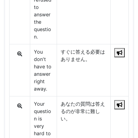
to
answer
the
questio
n.
You
すぐに答える必要は
don't
ありません。
have to
answer
right
away.
Your
あなたの質問は答え
questio
るのが非常に難し
n is
い。
very
hard to