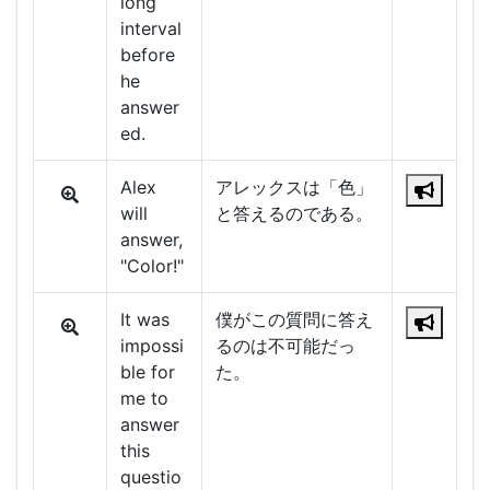
long
interval
before
he
answer
ed.
Alex
アレックスは「色」
will
と答えるのである。
answer,
"Color!"
It was
僕がこの質問に答え
impossi
るのは不可能だっ
ble for
た。
me to
answer
this
questio