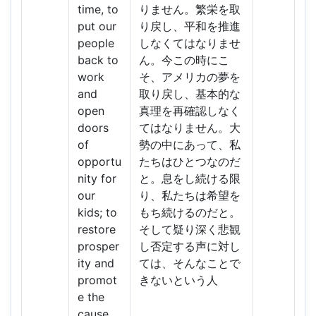
time, to
りません。繁栄を取
put our
り戻し、平和を推進
people
しなくてはなりませ
back to
ん。今この時にこ
work
そ、アメリカの夢を
and
取り戻し、基本的な
open
真理を再確認しなく
doors
てはなりません。大
of
勢の中にあって、私
opportu
たちはひとつなのだ
nity for
と。息をし続ける限
our
り、私たちは希望を
kids; to
もち続けるのだと。
restore
そして疑り深く悲観
prosper
し否定する声に対し
ity and
ては、そんなことで
promot
きないという人
e the
cause