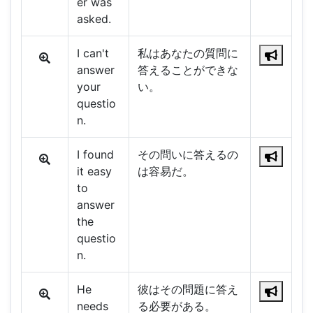
er was
asked.
I can't
私はあなたの質問に
answer
答えることができな
your
い。
questio
n.
I found
その問いに答えるの
it easy
は容易だ。
to
answer
the
questio
n.
He
彼はその問題に答え
needs
る必要がある。