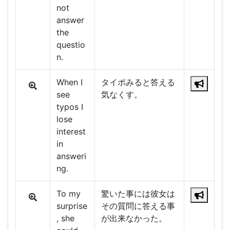
not
answer
the
questio
n.
When I
タイポみると答える
see
気なくす。
typos I
lose
interest
in
answeri
ng.
To my
驚いた事には彼女は
surprise
その質問に答える事
, she
が出来なかった。