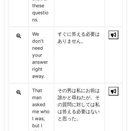
these
questio
ns.
We
すぐに答える必要は
don't
ありません。
need
your
answer
right
away.
That
その男は私にお前は
man
誰かと尋ねたが、そ
asked
の質問に対しては私
me who
は答える必要はない
I was,
と思った。
but I