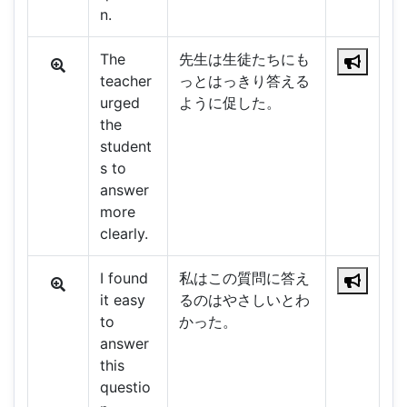
n.
The
先生は生徒たちにも
teacher
っとはっきり答える
urged
ように促した。
the
student
s to
answer
more
clearly.
I found
私はこの質問に答え
it easy
るのはやさしいとわ
to
かった。
answer
this
questio