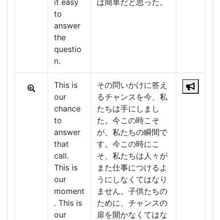
it easy
は簡単だと思った。
to
answer
the
questio
n.
This is
その問いかけに答え
our
るチャンスを今、私
chance
たちは手にしまし
to
た。今この時こそ
answer
が、私たちの瞬間で
that
す。今この時にこ
call.
そ、私たちは人々が
This is
また仕事につけるよ
our
うにしなくてはなり
moment
ません。子供たちの
. This is
ために、チャンスの
our
扉を開かなくてはな