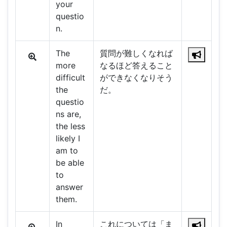
your
questio
n.
The
質問が難しくなれば
more
なるほど答えること
difficult
ができなくなりそう
the
だ。
questio
ns are,
the less
likely I
am to
be able
to
answer
them.
In
これについては「ま