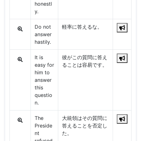
honestl
y.
Do not
軽率に答えるな。
answer
hastily.
It is
彼がこの質問に答え
easy for
ることは容易です。
him to
answer
this
questio
n.
The
大統領はその質問に
Preside
答えることを否定し
nt
た。
refused