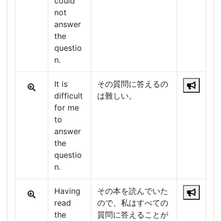
could
not
answer
the
questio
n.
It is
その質問に答えるの
difficult
は難しい。
for me
to
answer
the
questio
n.
Having
その本を読んでいた
read
ので、私はすべての
the
質問に答えることが