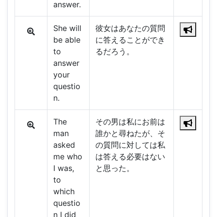
answer.
She will
彼女はあなたの質問
be able
に答えることができ
to
るだろう。
answer
your
questio
n.
The
その男は私にお前は
man
誰かと尋ねたが、そ
asked
の質問に対しては私
me who
は答える必要はない
I was,
と思った。
to
which
questio
n I did