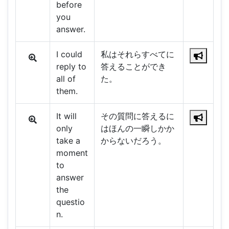
before
you
answer.
I could
私はそれらすべてに
reply to
答えることができ
all of
た。
them.
It will
その質問に答えるに
only
はほんの一瞬しかか
take a
からないだろう。
moment
to
answer
the
questio
n.