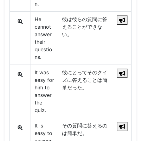
n.
He
彼は彼らの質問に答
cannot
えることができな
answer
い。
their
questio
ns.
It was
彼にとってそのクイ
easy for
ズに答えることは簡
him to
単だった。
answer
the
quiz.
It is
その質問に答えるの
easy to
は簡単だ。
answer