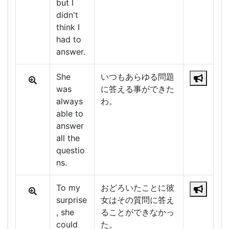
but I
didn't
think I
had to
answer.
She
いつもあらゆる問題
was
に答える事ができた
always
わ。
able to
answer
all the
questio
ns.
To my
おどろいたことに彼
surprise
女はその質問に答え
, she
ることができなかっ
could
た。