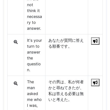
not
think it
necessa
ry to
answer.
It's your
あなたが質問に答え
turn to
る順番です。
answer
the
questio
n.
The
その男は、私が何者
man
かと尋ねてきたが、
asked
私は答える必要は無
me who
いと考えた。
I was,