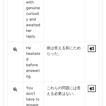
with
genuine
curiosit
y and
awaited
her
reply.
He
彼は答える前にため
hesitate
らった。
d
before
answeri
ng.
You
これらの問題には答
don't
える必要はない。
have to
answer