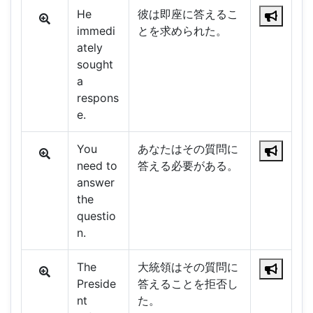
He
彼は即座に答えるこ
immedi
とを求められた。
ately
sought
a
respons
e.
You
あなたはその質問に
need to
答える必要がある。
answer
the
questio
n.
The
大統領はその質問に
Preside
答えることを拒否し
nt
た。