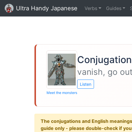
Ultra Handy Japanese
Verbs
Guides
Conjugation 
vanish, go ou
Listen
Meet the monsters
The conjugations and English meanings ar
guide only - please double-check if yo