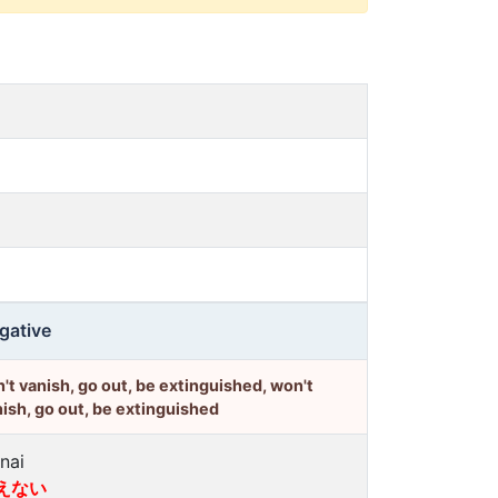
gative
't vanish, go out, be extinguished, won't
ish, go out, be extinguished
nai
えない