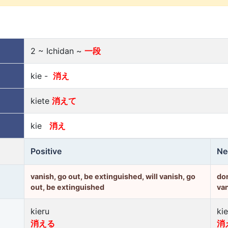
2 ~ Ichidan ~
一段
kie -
消え
kiete
消えて
kie
消え
Positive
Ne
vanish, go out, be extinguished, will vanish, go
don
out, be extinguished
van
kieru
kie
消える
消