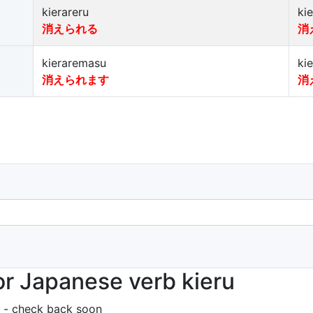
kierareru
ki
消えられる
消
kieraremasu
ki
消えられます
消
r Japanese verb kieru
 - check back soon