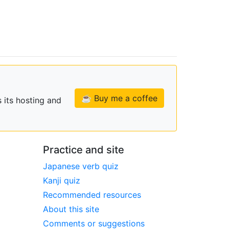
☕ Buy me a coffee
 its hosting and
Practice and site
Japanese verb quiz
Kanji quiz
Recommended resources
About this site
Comments or suggestions