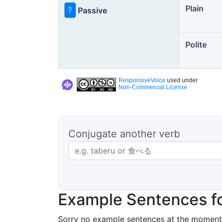
Plain
?
Passive
Polite
ResponsiveVoice
used under
Non-Commercial License
Conjugate another verb
Japanese verb in dictionary form
Example Sentences fo
Sorry no example sentences at the moment