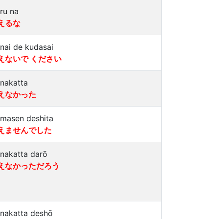
eru na
えるな
enai de kudasai
えないで ください
enakatta
えなかった
emasen deshita
えませんでした
enakatta darō
えなかっただろう
enakatta deshō