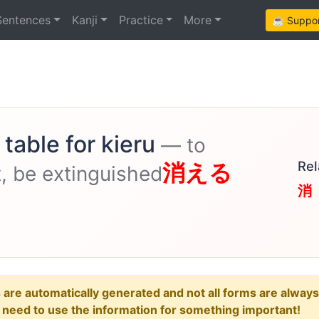
Sentences
Kanji
Practice
More
☕ Support
table for kieru
— to
Rel
消える
t, be extinguished
消
e automatically generated and not all forms are always re
u need to use the information for something important!