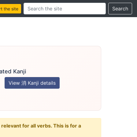
Search this site
Search
 the site
ated Kanji
View 消 Kanji details
levant for all verbs. This is for a