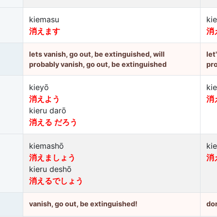
kiemasu
ki
消えます
消
lets vanish, go out, be extinguished, will
let
probably vanish, go out, be extinguished
pro
kieyō
ki
消えよう
消
kieru darō
消える だろう
kiemashō
ki
消えましょう
消
kieru deshō
消えるでしょう
vanish, go out, be extinguished!
don