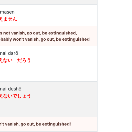
emasen
えません
's not vanish, go out, be extinguished,
bably won't vanish, go out, be extinguished
enai darō
えない だろう
enai deshō
えないでしょう
't vanish, go out, be extinguished!