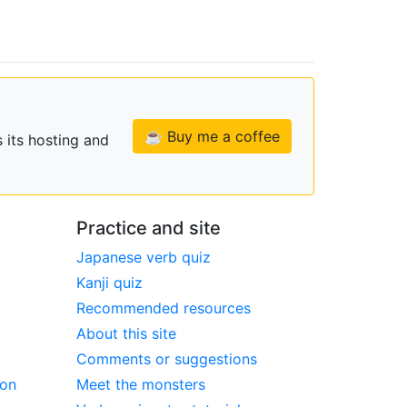
☕ Buy me a coffee
 its hosting and
Practice and site
Japanese verb quiz
Kanji quiz
Recommended resources
About this site
Comments or suggestions
ion
Meet the monsters