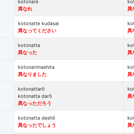
kotonare
ko
異なれ
異
kotonatte kudasai
ko
異なってください
異
kotonatta
ko
異なった
異
kotonarimashita
ko
異なりました
異
kotonattarō
ko
kotonatta darō
異
異なっただろう
kotonatta deshō
ko
異なったでしょう
異