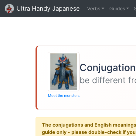
Ultra Handy Japanese
Verbs
Guides
Conjugation
be different f
Meet the monsters
The conjugations and English meanings ar
guide only - please double-check if yo