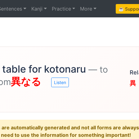
Sentences
Kanji
Practice
More
☕ Support
 table for kotonaru
— to
Rel
異なる
rom
異
Listen
e automatically generated and not all forms are always re
u need to use the information for something important!