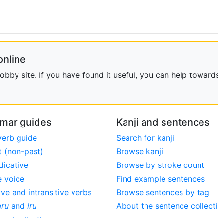
online
bby site. If you have found it useful, you can help towards
mar guides
Kanji and sentences
verb guide
Search for kanji
t (non-past)
Browse kanji
dicative
Browse by stroke count
e voice
Find example sentences
ive and intransitive verbs
Browse sentences by tag
aru
and
iru
About the sentence collect