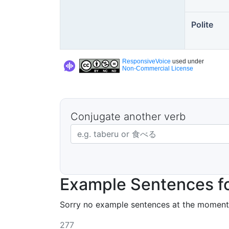
Polite
ResponsiveVoice
used under
Non-Commercial License
Conjugate another verb
Japanese verb in dictionary form
Example Sentences fo
Sorry no example sentences at the moment
277