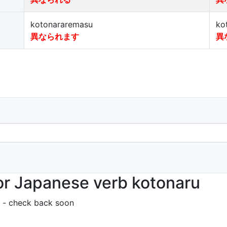
kotonararemasu
ko
異なられます
異
r Japanese verb kotonaru
 - check back soon