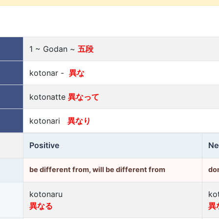
1 ~ Godan ~
五段
kotonar -
異な
kotonatte
異なって
kotonari
異なり
Positive
Ne
be different from, will be different from
don
kotonaru
ko
異なる
異