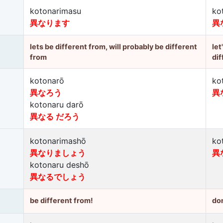
kotonarimasu
ko
異なります
異
lets be different from, will probably be different
let
from
dif
kotonarō
ko
異なろう
異
kotonaru darō
異なる だろう
kotonarimashō
ko
異なりましょう
異
kotonaru deshō
異なるでしょう
be different from!
don