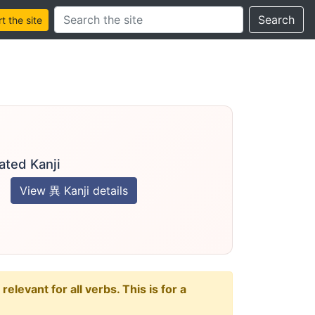
Search this site
Search
 the site
ated Kanji
View 異 Kanji details
levant for all verbs. This is for a