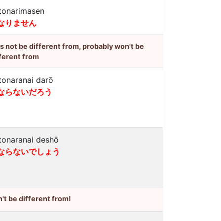
tonarimasen
なりません
's not be different from, probably won't be
ferent from
tonaranai darō
ならないだろう
tonaranai deshō
ならないでしょう
't be different from!