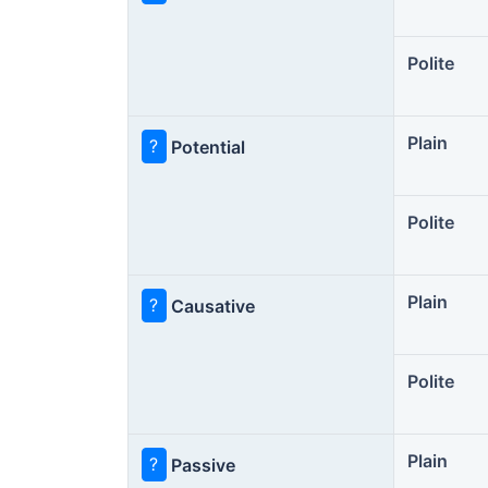
Polite
Plain
?
Potential
Polite
Plain
?
Causative
Polite
Plain
?
Passive