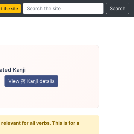
Search this site
Search
 the site
ated Kanji
View 落 Kanji details
levant for all verbs. This is for a