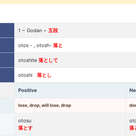
1 ~ Godan ~
五段
otos - , otosh-
落と
otoshite
落として
otoshi
落とし
Positive
Ne
lose, drop, will lose, drop
don
otosu
ot
落とす
落