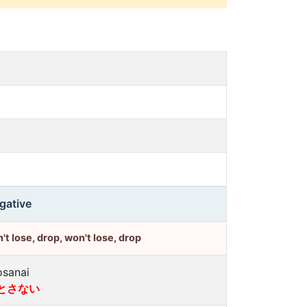
gative
't lose, drop, won't lose, drop
osanai
とさない