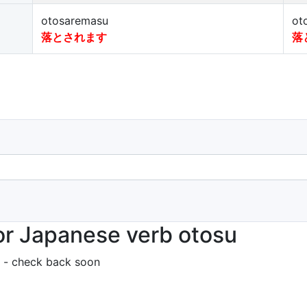
otosaremasu
ot
落とされます
落
r Japanese verb otosu
 - check back soon