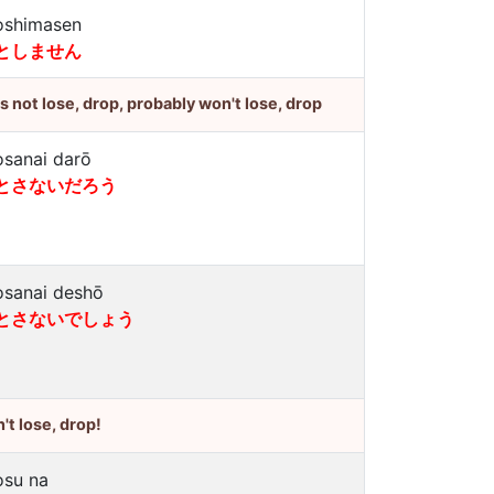
oshimasen
としません
's not lose, drop, probably won't lose, drop
osanai darō
とさないだろう
osanai deshō
とさないでしょう
't lose, drop!
osu na