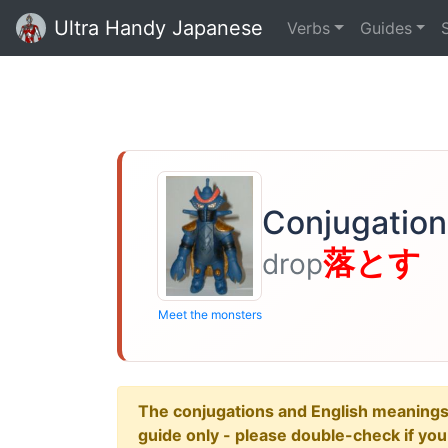
Ultra Handy Japanese
Verbs
Guides
Conjugation
落とす
drop
Meet the monsters
The conjugations and English meanings ar
guide only - please double-check if yo