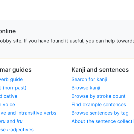
online
bby site. If you have found it useful, you can help towards
mar guides
Kanji and sentences
verb guide
Search for kanji
t (non-past)
Browse kanji
dicative
Browse by stroke count
e voice
Find example sentences
ive and intransitive verbs
Browse sentences by tag
aru
and
iru
About the sentence collect
ese
i
-adjectives