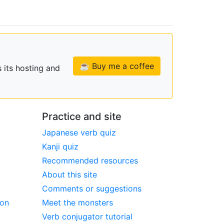
☕ Buy me a coffee
 its hosting and
Practice and site
Japanese verb quiz
Kanji quiz
Recommended resources
About this site
Comments or suggestions
ion
Meet the monsters
Verb conjugator tutorial