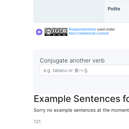
Polite
ResponsiveVoice
used under
Non-Commercial License
Conjugate another verb
Japanese verb in dictionary form
Example Sentences fo
Sorry no example sentences at the moment
131