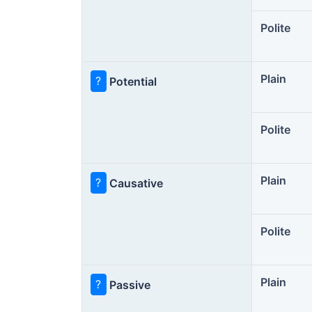
Polite
Plain
?
Potential
Polite
Plain
?
Causative
Polite
Plain
?
Passive