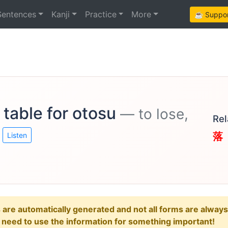
Sentences
Kanji
Practice
More
☕ Support
 table for otosu
— to lose,
Rel
落
Listen
e automatically generated and not all forms are always re
u need to use the information for something important!