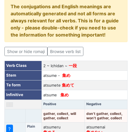
The conjugations and English meanings are
automatically generated and not all forms are
always relevant for all verbs. This is for a guide
only - please double-check if you need to use
the information for something important!
Show or hide romaji
Browse verb list
Verb Class
2 ~ Ichidan ~
一段
Stem
atsume -
集め
Te form
atsumete
集めて
Infinitive
atsume
集め
Positive
Negative
gather, collect, will
don't gather, collect,
gather, collect
won't gather, collect
Plain
atsumeru
atsumenai
?