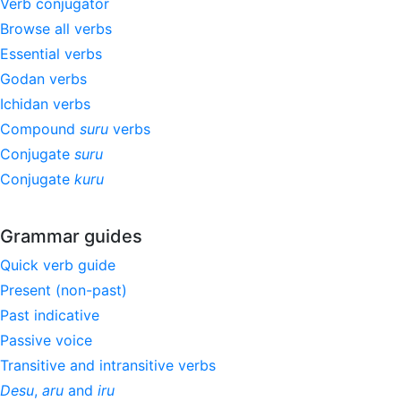
Verb conjugator
Browse all verbs
Essential verbs
Godan verbs
Ichidan verbs
Compound
suru
verbs
Conjugate
suru
Conjugate
kuru
Grammar guides
Quick verb guide
Present (non-past)
Past indicative
Passive voice
Transitive and intransitive verbs
Desu
,
aru
and
iru