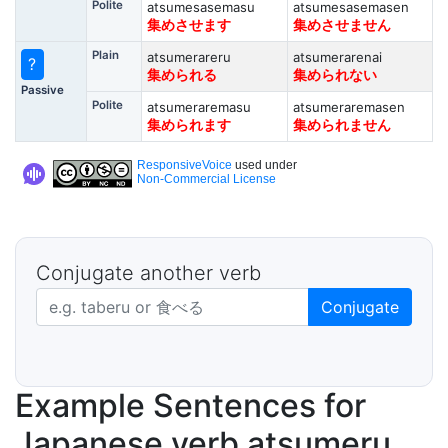
Polite
atsumesasemasu
atsumesasemasen
集めさせます
集めさせません
Plain
atsumerareru
atsumerarenai
?
集められる
集められない
Passive
Polite
atsumeraremasu
atsumeraremasen
集められます
集められません
ResponsiveVoice
used under
Non-Commercial License
Conjugate another verb
Japanese verb in dictionary form
Conjugate
Example Sentences for
Japanese verb atsumeru