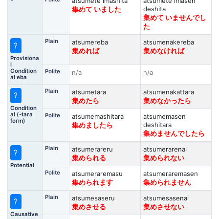
atsumete imashita
atsumete imasen
deshita
集めて いました
集めて いませんでし
た
Plain
atsumereba
atsumenakereba
?
集めれば
集めなければ
Provisiona
l
Condition
Polite
n/a
n/a
al eba
Plain
atsumetara
atsumenakattara
?
集めたら
集めなかったら
Condition
al (-tara
Polite
atsumemashitara
atsumemasen
form)
deshitara
集めましたら
集めませんでしたら
Plain
atsumerareru
atsumerarenai
?
集められる
集められない
Potential
Polite
atsumeraremasu
atsumeraremasen
集められます
集められません
Plain
atsumesaseru
atsumesasenai
?
集めさせる
集めさせない
Causative