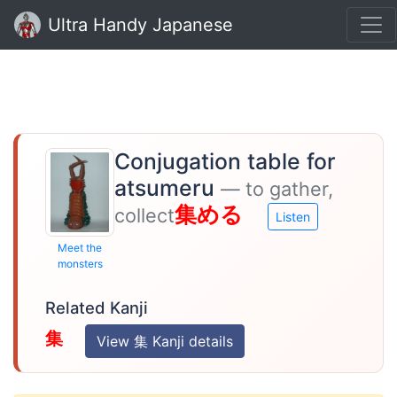
Ultra Handy Japanese
Conjugation table for
atsumeru
— to gather,
集める
collect
Listen
Meet the
monsters
Related Kanji
集
View 集 Kanji details