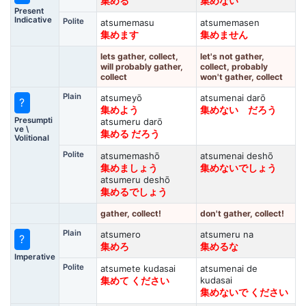
集める
集めない
Present
Indicative
Polite
atsumemasu
atsumemasen
集めます
集めません
lets gather, collect,
let's not gather,
will probably gather,
collect, probably
collect
won't gather, collect
Plain
atsumeyō
atsumenai darō
?
集めよう
集めない だろう
Presumpti
atsumeru darō
ve \
集める だろう
Volitional
Polite
atsumemashō
atsumenai deshō
集めましょう
集めないでしょう
atsumeru deshō
集めるでしょう
gather, collect!
don't gather, collect!
Plain
atsumero
atsumeru na
?
集めろ
集めるな
Imperative
Polite
atsumete kudasai
atsumenai de
kudasai
集めて ください
集めないで ください