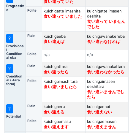
食い違って いた
Progressiv
e
Polite
kuichigatte imashita
kuichigatte imasen
deshita
食い違って いました
食い違って いません
でした
Plain
kuichigaeba
kuichigawanakereba
?
食い違えば
食い違わなければ
Provisiona
l
Condition
Polite
n/a
n/a
al eba
Plain
kuichigattara
kuichigawanakattara
?
食い違ったら
食い違わなかったら
Condition
al (-tara
Polite
kuichigaimashitara
kuichigaimasen
form)
deshitara
食い違いましたら
食い違いませんでし
たら
Plain
kuichigaeru
kuichigaenai
?
食い違える
食い違えない
Potential
Polite
kuichigaemasu
kuichigaemasen
食い違えます
食い違えません