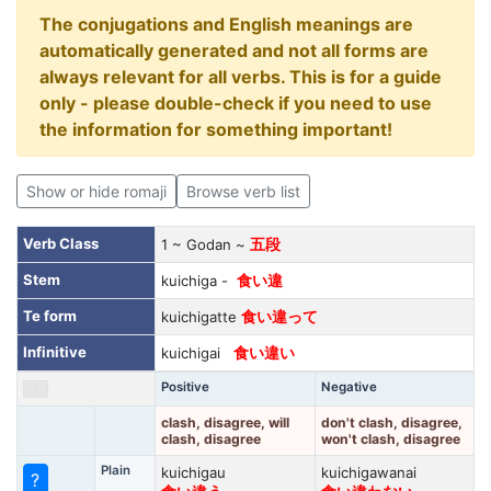
The conjugations and English meanings are
automatically generated and not all forms are
always relevant for all verbs. This is for a guide
only - please double-check if you need to use
the information for something important!
Show or hide romaji
Browse verb list
Verb Class
1 ~ Godan ~
五段
Stem
kuichiga -
食い違
Te form
kuichigatte
食い違って
Infinitive
kuichigai
食い違い
Positive
Negative
clash, disagree, will
don't clash, disagree,
clash, disagree
won't clash, disagree
Plain
kuichigau
kuichigawanai
?