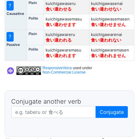
Plain
kuichigawaseru
kuichigawasenai
?
食い違わせる
食い違わせない
Causative
Polite
kuichigawasemasu
kuichigawasemasen
食い違わせます
食い違わせません
Plain
kuichigawareru
kuichigawarenai
?
食い違われる
食い違われない
Passive
Polite
kuichigawaremasu
kuichigawaremasen
食い違われます
食い違われません
ResponsiveVoice
used under
Non-Commercial License
Conjugate another verb
Japanese verb in dictionary form
Conjugate