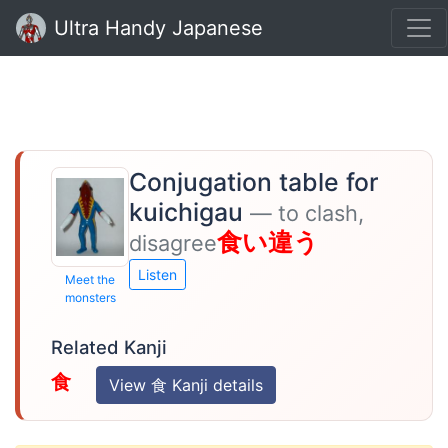
Ultra Handy Japanese
Conjugation table for
kuichigau
— to clash,
食い違う
disagree
Listen
Meet the
monsters
Related Kanji
食
View 食 Kanji details