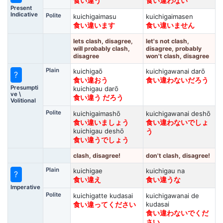
食い違う
食い違わない
Present
Indicative
Polite
kuichigaimasu
kuichigaimasen
食い違います
食い違いません
lets clash, disagree,
let's not clash,
will probably clash,
disagree, probably
disagree
won't clash, disagree
Plain
kuichigaō
kuichigawanai darō
?
食い違おう
食い違わないだろう
Presumpti
kuichigau darō
ve \
食い違う だろう
Volitional
Polite
kuichigaimashō
kuichigawanai deshō
食い違いましょう
食い違わないでしょ
kuichigau deshō
う
食い違うでしょう
clash, disagree!
don't clash, disagree!
Plain
kuichigae
kuichigau na
?
食い違え
食い違うな
Imperative
Polite
kuichigatte kudasai
kuichigawanai de
kudasai
食い違ってください
食い違わないでくだ
さい