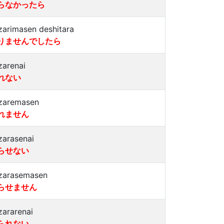
らなかったら
zarimasen deshitara
りませんでしたら
zarenai
れない
zaremasen
れません
zarasenai
らせない
zarasemasen
らせません
zararenai
られない