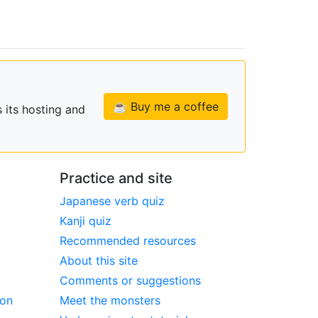
☕ Buy me a coffee
 its hosting and
Practice and site
Japanese verb quiz
Kanji quiz
Recommended resources
About this site
Comments or suggestions
ion
Meet the monsters