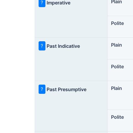
Plain
?
Imperative
Polite
Plain
?
Past Indicative
Polite
Plain
?
Past Presumptive
Polite