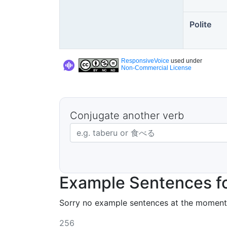
Polite
ResponsiveVoice
used under
Non-Commercial License
Conjugate another verb
Japanese verb in dictionary form
Example Sentences fo
Sorry no example sentences at the moment
256