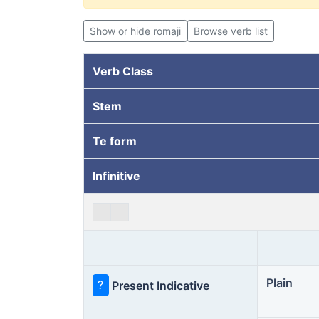
Show or hide romaji
Browse verb list
Verb Class
Stem
Te form
Infinitive
Plain
?
Present Indicative