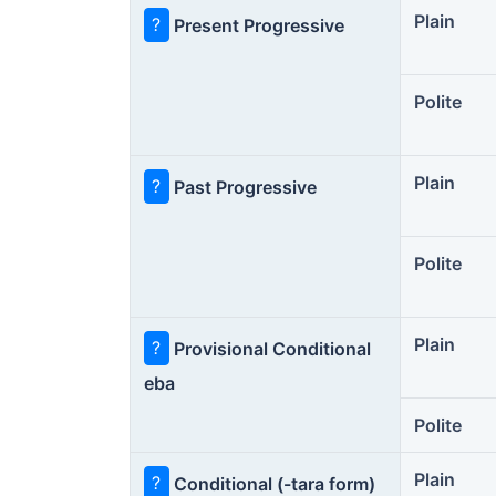
Plain
?
Present Progressive
Polite
Plain
?
Past Progressive
Polite
Plain
?
Provisional Conditional
eba
Polite
Plain
?
Conditional (-tara form)