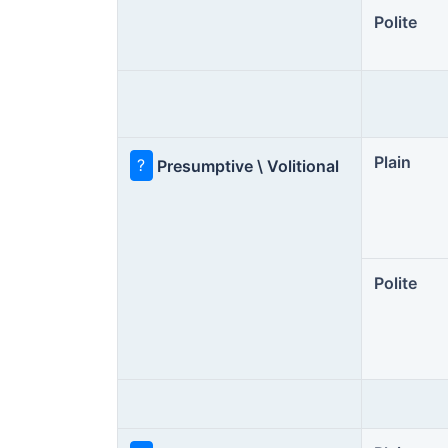
Polite
Plain
?
Presumptive \ Volitional
Polite